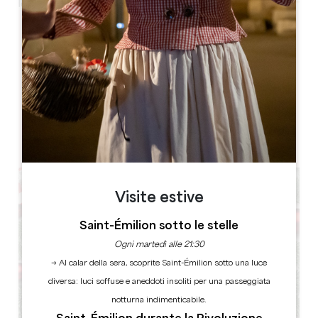
Leaflet
Château de Montaigne
Lieu Dit Montaigne ,
24230 ST MICHEL DE MONTAIGNE
LIBRO
Visite estive
Saint-Émilion sotto le stelle
Ogni martedì alle 21:30
→ Al calar della sera, scoprite Saint-Émilion sotto una luce
diversa: luci soffuse e aneddoti insoliti per una passeggiata
notturna indimenticabile.