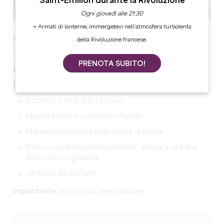
Saint-Émilion durante la Rivoluzione
Ogni giovedì alle 21:30
→ Armati di lanterne, immergetevi nell’atmosfera turbolenta
HO HO HO!
della Rivoluzione francese.
Babbo Natale arriva a Château de Montaigne!
PRENOTA SUBITO!
Date:
13 e 14 dicembre e dal 20 al 24 dicembre
Dalle 16:30 alle 17:30:
Incontro con Babbo Natale
Momento foto con Babbo Natale
Merenda natalizia e narrazione di storie
Concorso di maglione natalizio - prova a vincere
un'iscrizione gratuita
Vin brulé da gustare
Importante:
evento
su prenotazione