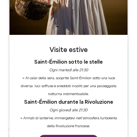
Leaflet
1679 Route de l'Entre Deux Mers, 33660 Porchères
Visite estive
Saint-Émilion sotto le stelle
Ogni martedì alle 21:30
→ Al calar della sera, scoprite Saint-Émilion sotto una luce
diversa: luci soffuse e aneddoti insoliti per una passeggiata
notturna indimenticabile.
Saint-Émilion durante la Rivoluzione
Ogni giovedì alle 21:30
→ Armati di lanterne, immergetevi nell’atmosfera turbolenta
della Rivoluzione francese.
MERCATINO DI NATALE 2024 AL MOULIN DE
PORCHERES