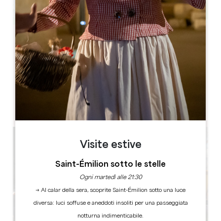
Leaflet
1, Mauperier Sud
33350 Les Salles de Castillon
LIBRO
Visite estive
Saint-Émilion sotto le stelle
Ogni martedì alle 21:30
→ Al calar della sera, scoprite Saint-Émilion sotto una luce
diversa: luci soffuse e aneddoti insoliti per una passeggiata
notturna indimenticabile.