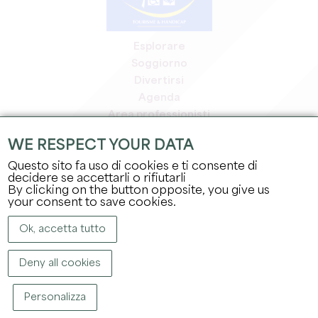
Esplorare
Soggiorno
Divertirsi
Agenda
Area professionisti
Area riservata ai soci
WE RESPECT YOUR DATA
Area stampa
Questo sito fa uso di cookies e ti consente di
Offerte di lavoro e stage
decidere se accettarli o rifiutarli
Informazioni legali
By clicking on the button opposite, you give us
Informativa sulla privacy
your consent to save cookies.
Ok, accetta tutto
Deny all cookies
Personalizza
COPYRIGHT ©
2026
UFFICIO DEL TURISMO DEL GRAND SAINT-ÉMILIONNAIS