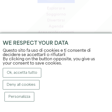
Esplorare
Soggiorno
Divertirsi
Agenda
Area professionisti
Area riservata ai soci
WE RESPECT YOUR DATA
Area stampa
Questo sito fa uso di cookies e ti consente di
Offerte di lavoro e stage
decidere se accettarli o rifiutarli
Informazioni legali
By clicking on the button opposite, you give us
Informativa sulla privacy
your consent to save cookies.
Ok, accetta tutto
Deny all cookies
Personalizza
COPYRIGHT ©
2026
UFFICIO DEL TURISMO DEL GRAND SAINT-ÉMILIONNAIS