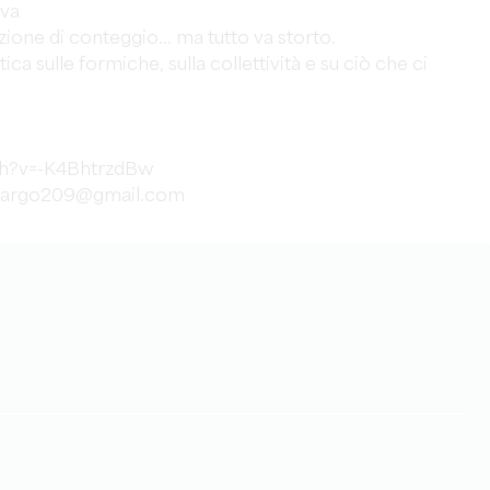
iva
one di conteggio... ma tutto va storto.
a sulle formiche, sulla collettività e su ciò che ci
ch?v=-K4BhtrzdBw
t.cargo209@gmail.com