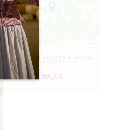
Leaflet
L'Usine Végétale, 8 au communal, Lieu dit La
Bombarde, 33230, Le Fieu