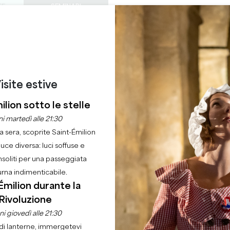
TE
SEMINARI
ACCESSO DEI PROF
0
ORDINE DEL
Cestino
La mia 
LINGUA
GODERE
QUEST'ESTATE
IT
GIORNO
CASTELLI DA VISITARE
GEMME LOCALI
22 RAGIONI PER VENIRE
A QUATTRO SOLDI" 
isite estive
ilion sotto le stelle
TOUT VIVANT
i martedì alle 21:30
la sera, scoprite Saint-Émilion
luce diversa: luci soffuse e
sa
Ordine del giorno
" Un lavoro da quattro soldi" - Compagnie du Tout Vi
nsoliti per una passeggiata
urna indimenticabile.
Émilion durante la
Rivoluzione
i giovedì alle 21:30
di lanterne, immergetevi