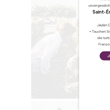
unvergesslic
Saint-É
Jeden D
→ Tauchen Sie
die tur
Französ
J