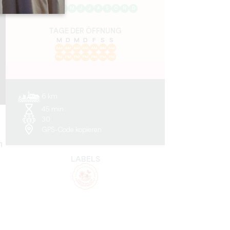
J
F
M
A
M
J
J
A
S
O
N
D
TAGE DER ÖFFNUNG
M
D
M
D
F
S
S
AM
AM
AM
AM
AM
AM
AM
PM
PM
PM
PM
PM
PM
PM
6 km
45 min
30
GPS-Code kopieren
n
LABELS