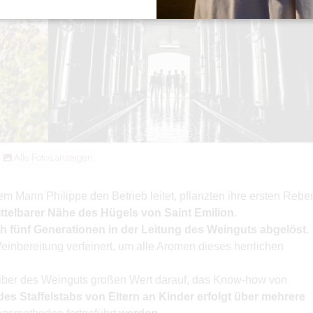
Alle Fotos anzeigen
rem Mann Philippe den Betrieb leitet, pflanzten ihre ersten Rebe
ttelbarer Nähe des Hügels von Saint Emilion
.
h fünf Generationen in der Leitung des Weinguts abgelöst
.
inbereitung verfeinert, um alle Aromen dieses herrlichen
reiber des Weinguts großen Wert darauf, das Know-how von
es Staffelstabs von Eltern an Kinder erfolgt über mehrere