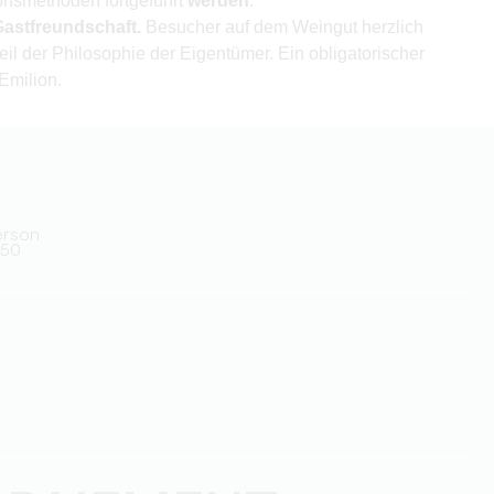
ionsmethoden fortgeführt
werden
.
astfreundschaft.
Besucher auf dem Weingut herzlich
eil der Philosophie der Eigentümer. Ein obligatorischer
Emilion.
Person
.50