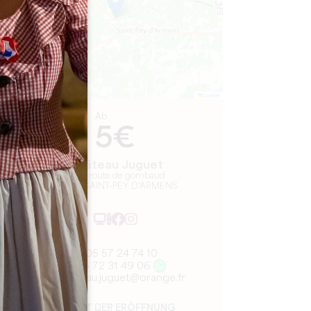
Leaflet
Ab
5€
Château Juguet
1299 route de gombaud
33330 SAINT-PEY D'ARMENS
05 57 24 74 10
06 72 31 49 06
chateau.juguet@orange.fr
MONAT DER ERÖFFNUNG