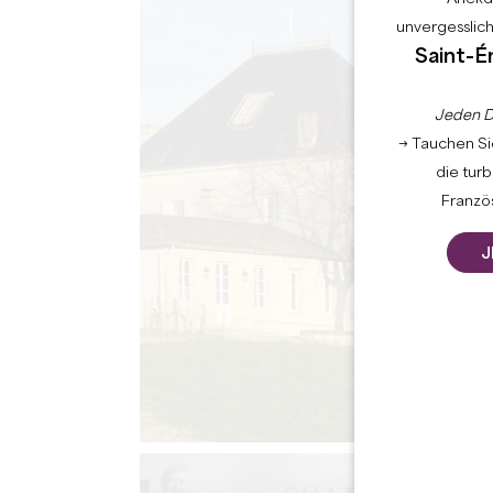
unvergesslic
Saint-É
Jeden D
→ Tauchen Sie
die tur
Französ
J