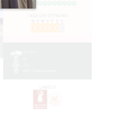
J
F
M
A
M
J
J
A
S
O
N
D
TAGE DER ÖFFNUNG
M
D
M
D
F
S
S
AM
AM
AM
AM
AM
AM
AM
PM
PM
PM
PM
PM
PM
PM
8.3 km
1h
20
GPS-Code kopieren
LABELS