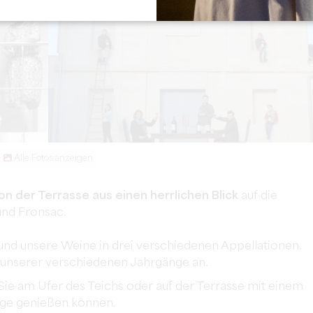
Alle Fotos anzeigen
on der Terrasse aus einen herrlichen Blick
auf die
und Fronsac.
und unsere Weine in drei verschiedenen Appellationen.
 unserer verschiedenen Jahrgänge an.
n Sie am Ufer des Teichs oder auf der Terrasse mit einem
rge genießen können.