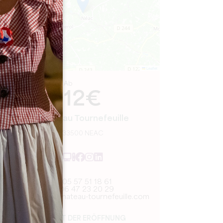
Leaflet
Ab
12€
Château Tournefeuille
33500 NEAC
05 57 51 18 61
06 47 23 20 29
maison@chateau-tournefeuille.com
MONAT DER ERÖFFNUNG