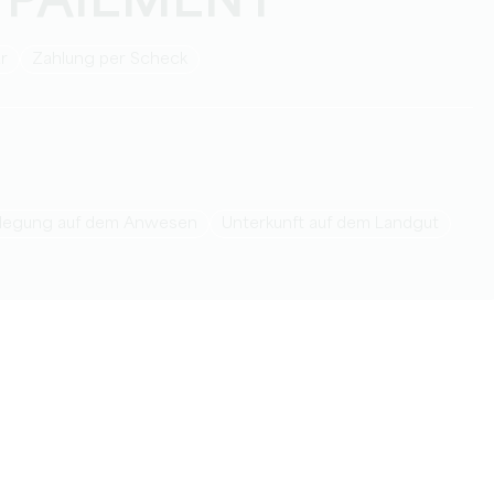
 PAIEMENT
ar
Zahlung per Scheck
pflegung auf dem Anwesen
Unterkunft auf dem Landgut