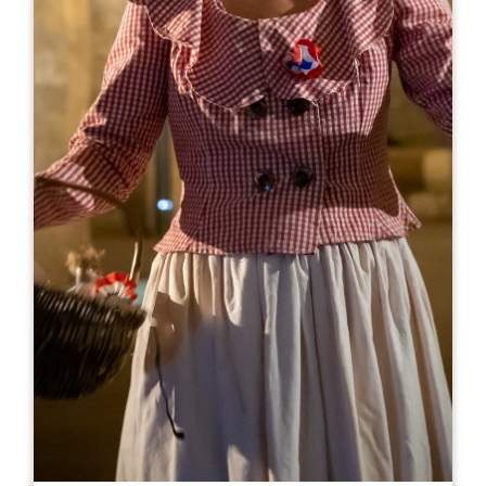
Leaflet
Ab
5€
Château Rozier
Lieu-dit Le Sable
33330 SAINT-LAURENT DES COMBES
05 57 24 73 03
famillesaby@orange.fr
MONAT DER ERÖFFNUNG
J
F
M
A
M
J
J
A
S
O
N
D
TAGE DER ÖFFNUNG
M
D
M
D
F
S
S
AM
AM
AM
AM
AM
AM
AM
PM
PM
PM
PM
PM
PM
PM