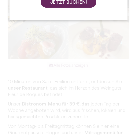
JETZT BUCHEN!
Alle Fotos anzeigen
10 Minuten von Saint-Émilion entfernt, entdecken Sie
unser Restaurant
, das sich im Herzen des Weinguts
Fleur de Roques befindet.
Unser
Bistronom-Menü für 39 €, das
jeden Tag der
Woche angeboten wird, wird aus frischen, lokalen und
hausgemachten Produkten zubereitet.
Von Montag- bis Freitagmittag können Sie hier eine
Gourmetpause einlegen und unser
Mittagsmenü für