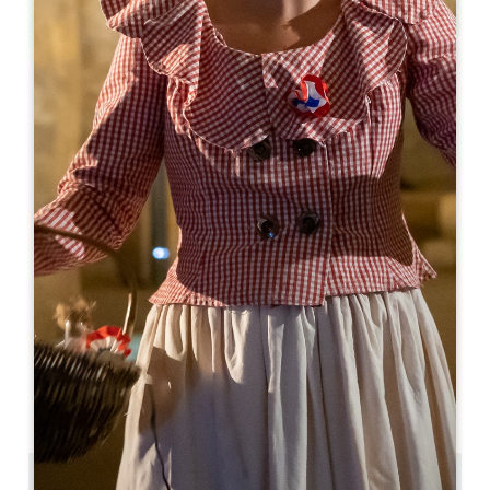
Leaflet
Château Fleur de Roques
Château Fleur De Roques - 9 Route de Roques
33570 PUISSEGUIN
07 86 85 20 65
contact@fleurderoques.com
MONAT DER ERÖFFNUNG
J
F
M
A
M
J
J
A
S
O
N
D
TAGE DER ÖFFNUNG
M
D
M
D
F
S
S
AM
AM
AM
AM
AM
AM
AM
PM
PM
PM
PM
PM
PM
PM