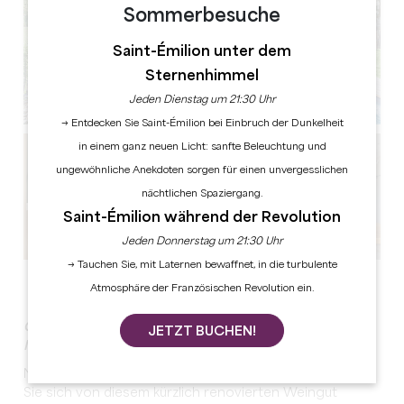
Sommerbesuche
Saint-Émilion unter dem
Sternenhimmel
Jeden Dienstag um 21:30 Uhr
→ Entdecken Sie Saint-Émilion bei Einbruch der Dunkelheit
in einem ganz neuen Licht: sanfte Beleuchtung und
ungewöhnliche Anekdoten sorgen für einen unvergesslichen
nächtlichen Spaziergang.
Saint-Émilion während der Revolution
Jeden Donnerstag um 21:30 Uhr
→ Tauchen Sie, mit Laternen bewaffnet, in die turbulente
Alle Fotos anzeigen
Atmosphäre der Französischen Revolution ein.
Organisieren Sie ein Seminar, das Geschichte und
JETZT BUCHEN!
Moderne verbindet!
Nur einen Steinwurf von Saint-Emilion entfernt, lassen
Sie sich von diesem kürzlich renovierten Weingut