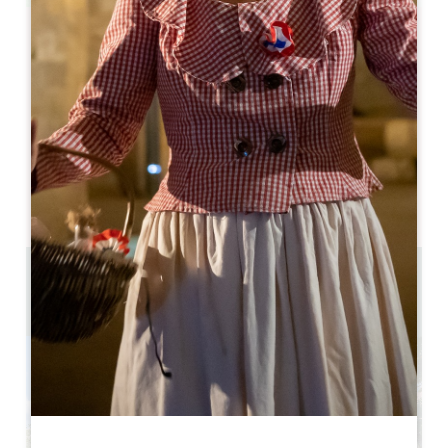
Leaflet
Cabernet Franc
Montagne
33570 MONTAGNE 33570
05 57 55 28 20
Kontakt
Kapazität U-förmiger Raum : 15
Raumkapazität in Theater : 15
6.3 km
GPS-Code kopieren