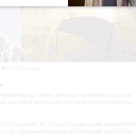
Alle Fotos anzeigen
s
Besichtigung, bei der Sie etwa eine Stunde lang in das
usiv das unterirdische Erbe von Saint-Émilion entdecken
Dorf gründete, bis hin zur Ausgrabung der erstaunliche
 zu vier Sehenswürdigkeiten: die Einsiedelei von Émilion,