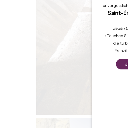
unvergesslic
Saint-É
Jeden D
→ Tauchen Sie
die tur
Französ
J