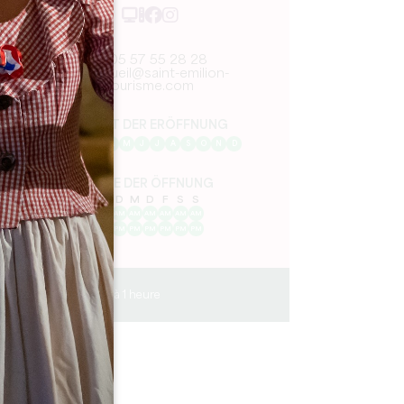
05 57 55 28 28
accueil@saint-emilion-
tourisme.com
MONAT DER ERÖFFNUNG
J
F
M
A
M
J
J
A
S
O
N
D
TAGE DER ÖFFNUNG
M
D
M
D
F
S
S
AM
AM
AM
AM
AM
AM
AM
PM
PM
PM
PM
PM
PM
PM
45 min à 1 heure