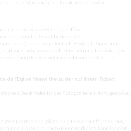
elalterlichen Malereien, die Katakomben und die
den nur mit einem Führer geöffnet.
n weltberühmter Fruchtbarkeitssitz.
Sprachen (Chinesisch, Deutsch, Englisch, Spanisch,
, Portugiesisch, Rumänisch, Russisch und Ukrainisch) ist
 am Empfang des Fremdenverkehrsamts erhältlich.
ce de l'Eglise Monolithe zu der auf Ihrem Ticket
dischen Denkmäler ist das Fotografieren nicht gestattet.
inute zu vermeiden, planen Sie Ihre Ankunft im Voraus,
 kommen. Die Suche nach einem Parkplatz kann in Saint-