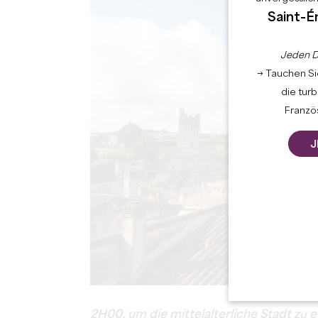
Saint-É
Jeden D
→ Tauchen Sie
die tur
Französ
J
2H00, um die mittelalterliche Stadt zu 