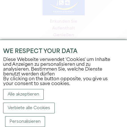
Erkunden Sie
Aufenthalt
Genießen
Tagesordnung
Profi-Bereich
WE RESPECT YOUR DATA
Bereich für Mitglieder
Diese Webseite verwendet 'Cookies' um Inhalte
Presse-Bereich
und Anzeigen zu personalisieren und zu
analysieren. Bestimmen Sie, welche Dienste
Jobs & Praktika
benutzt werden dürfen
Rechtliche Informationen
By clicking on the button opposite, you give us
Datenschutz
your consent to save cookies.
Alle akzeptieren
Verbiete alle Cookies
Personalisieren
COPYRIGHT ©
2026
BÜRO FÜR TOURISMUS DES GROSSEN SAINT-ÉMILIONNAIS