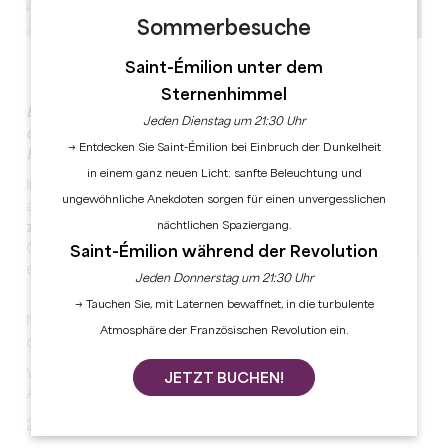
Sommerbesuche
Alle Fotos anzeigen
Saint-Émilion unter dem
Sternenhimmel
Erleben Sie einen außergewöhnlichen Moment auf
Jeden Dienstag um 21:30 Uhr
diesem Anwesen, das im Herzen der Hügel von Saint-
→ Entdecken Sie Saint-Émilion bei Einbruch der Dunkelheit
Emilion liegt.
in einem ganz neuen Licht: sanfte Beleuchtung und
In einem außergewöhnlichen Empfangssaal, zwischen
ungewöhnliche Anekdoten sorgen für einen unvergesslichen
altem Stein und sichtbaren Balken, genießen Sie einen
nächtlichen Spaziergang.
zeitlosen Ort
im Herzen dieses Grand Cru Classé
Châteaus. Alle Schlüssel zum Erfolg sind hier vereint mit
Saint-Émilion während der Revolution
einer
einzigartigen und authentischen Atmosphäre
.
Jeden Donnerstag um 21:30 Uhr
→ Tauchen Sie, mit Laternen bewaffnet, in die turbulente
Nutzen Sie auch den angrenzenden Verkostungsraum,
Atmosphäre der Französischen Revolution ein.
der Ihnen den nötigen Raum für Ihre Empfänge bietet.
Während der Veranstaltung können önotouristische
JETZT BUCHEN!
Animationen organisiert werden.
2 Räume: 1 Seminarraum, 1 Raum für die Weinprobe