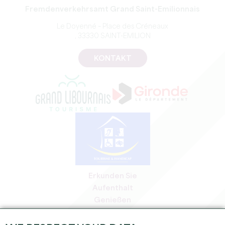
Fremdenverkehrsamt Grand Saint-Emilionnais
Le Doyenné – Place des Créneaux
, 33330 SAINT-EMILION
KONTAKT
Erkunden Sie
Aufenthalt
Genießen
Tagesordnung
Profi-Bereich