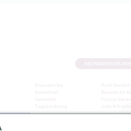
ABONNIEREN SIE UN
Erkunden Sie
Profi-Bereich
Aufenthalt
Bereich für M
Genießen
Presse-Berei
Tagesordnung
Jobs & Prakti
A