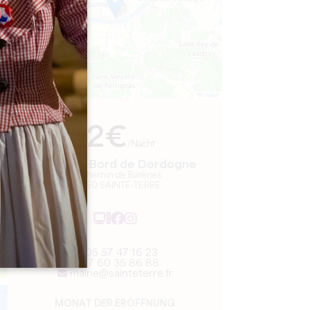
Leaflet
Ab
12€
/Nacht
Camping Bord de Dordogne
22 chemin de Barènes
33350 SAINTE-TERRE
05 57 47 16 23
07 60 35 86 88
mairie@sainteterre.fr
MONAT DER ERÖFFNUNG