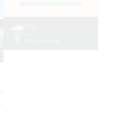
J
F
M
A
M
J
J
A
S
O
N
D
11.3 km
27
GPS-Code kopieren
er
t