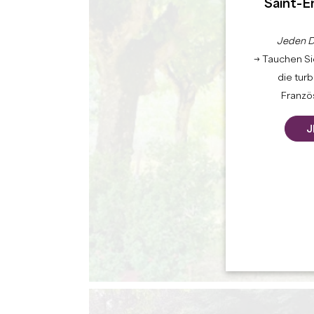
Saint-É
Jeden D
→ Tauchen Sie
die tur
Französ
J