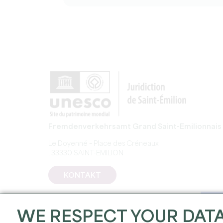
Fremdenverkehrsamt Grand Saint-Emilionnais
Le Doyenné – Place des Créneaux
, 33330 SAINT-EMILION
KONTAKT
WE RESPECT YOUR DAT