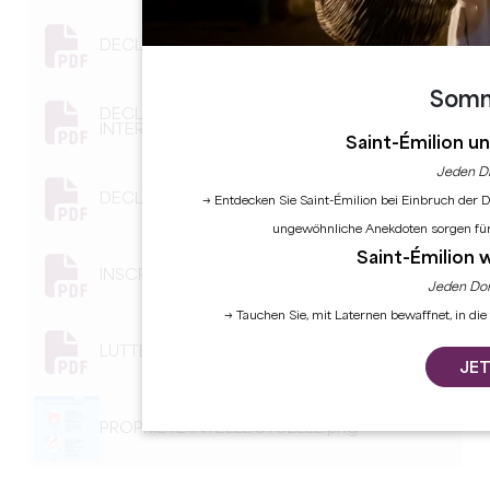
DECLARER UNE INVENTION D'UN SALARIE.pdf
Somm
DECLARER UNE MARQUE
INTERNATIONALE.pdf
Saint-Émilion 
Jeden Di
DECLARER UNE MARQUE.pdf
→ Entdecken Sie Saint-Émilion bei Einbruch der 
ungewöhnliche Anekdoten sorgen für
Saint-Émilion 
INSCRIPTION MARQUE INPI.pdf
Jeden Don
→ Tauchen Sie, mit Laternen bewaffnet, in di
LUTTER CONTRE LA CONTREFACON.pdf
JET
PROPRIETE INTELLECTUELLE.png