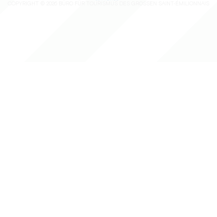
COPYRIGHT ©
2026
BÜRO FÜR TOURISMUS DES GROSSEN SAINT-ÉMILIONNAIS