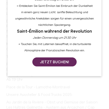
Sommerveranstaltungen unter dem Namen Marchés
→ Entdecken Sie Saint-Émilion bei Einbruch der Dunkelheit
des Producteurs de Pays in Zusammenarbeit mit der
in einem ganz neuen Licht: sanfte Beleuchtung und
Landwirtschaftskammer der Dordogne statt.
ungewöhnliche Anekdoten sorgen für einen unvergesslichen
Doch dieses Jahr gibt es einen Richtungswechsel! Das
nächtlichen Spaziergang.
Festivalkomitee übernimmt die Regie, um Ihnen ein
Saint-Émilion während der Revolution
freieres, authentischeres, freundlicheres und
festlicheres Erlebnis zu bieten.
Jeden Donnerstag um 21:30 Uhr
Machen Sie also Platz für die Lamothe-Montravel
→ Tauchen Sie, mit Laternen bewaffnet, in die turbulente
Gourmetmärkte 2025!
Atmosphäre der Französischen Revolution ein.
Termine, die Sie nicht verpassen sollten:
JETZT BUCHEN!
Freitag, 8. August - Konzert der Marry Me 60's Cover
Band
Freitag, 22. August - Konzert von Dorothée Momon
Ab 19 Uhr
Place de la Tour - Lamothe-Montravel
Unsere Aussteller & Food Trucks 2025:
Au Jardin de la Rivière - Obst und Gemüse der Saison
Les Huîtres Galinette - Austern aus Arcachon / Cap