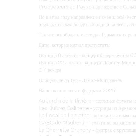
Producteurs de Pays в партнерстве с Сельс
Но в этом году направление изменилось! Фест
предложить вам более свободный, более аут
Так что освободите место для Гурманских 
Даты, которые нельзя пропустить:
Пятница 8 августа - концерт кавер-группы 
Пятница 22 августа - концерт Доротеи Момо
С 7 вечера
Площадь де ла Тур - Ламот-Монтравель
Наши экспоненты и фудтраки 2025:
Au Jardin de la Rivière - сезонные фрукты 
Les Huîtres Galinette - устрицы из Аркашо
Le Local de Lamothe - деликатесы и мясные
GAEC de Maubertin - телятина, выращенная 
La Charrette Crunchy - фудтрак с хрустящ