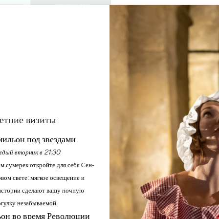
КУРСИИ
СЕМИНАРЫ
ДОСТУП ДЛЯ 
0
Корзина
Мой выбо
ЯЗЫК
RU
АЖДАЙТЕСЬ
ПОВЕСТКА ДНЯ
ЭТО ЛЕТО
ЗАМКИ ДЛЯ ПОСЕЩЕНИЯ
МЕСТНЫЕ ЖЕМЧУЖИНЫ
ГУРМАНЫ
Главная
Повестка дня
Гурманы
етние визиты
ильон под звездами
дый вторник в 21:30
м сумерек откройте для себя Сен-
вом свете: мягкое освещение и
стории сделают вашу ночную
гулку незабываемой.
он во время Революции