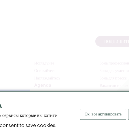
ПОДПИШИТЕ
Исследуйте
Зона профессио
Оставайтесь
Зона для участн
Наслаждайтесь
Зона для прессы
Agenda
Вакансии и ста
A
Ок, все активировать
ь сервисы которые вы хотите
 consent to save cookies.