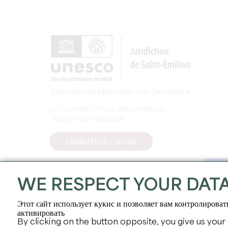
Туристический офис «Гран-Сен-Эмильонне»
Le Doyenné — Place des Créneaux,
, 33330 СЕН-ЭМИЛИОН
СВЯЖИТЕСЬ С НАМИ
WE RESPECT YOUR DAT
Этот сайт использует кукис и позволяет вам контролироват
активировать
By clicking on the button opposite, you give us your