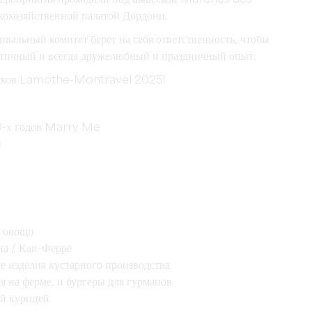
кохозяйственной палатой Дордони.
ивальный комитет берет на себя ответственность, чтобы
ентичный и всегда дружелюбный и праздничный опыт.
рынков Lamothe-Montravel 2025!
60-х годов Marry Me
н
и овощи
на / Кап-Ферре
 изделия кустарного производства
на ферме, и бургеры для гурманов
ей курицей