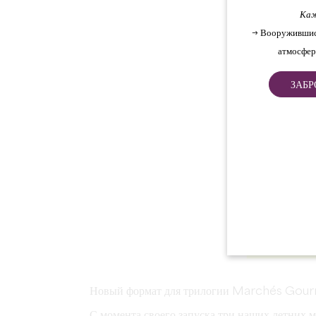
Каж
→ Вооружившис
атмосфер
ЗАБР
Новый формат для трилогии Marchés Gour
С момента своего запуска три наших летних