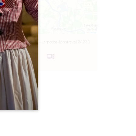
Leaflet
Place de la Tour – Lamothe-Montravel 24230