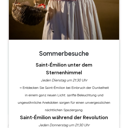
Leaflet
Place du Général de Gaulle
33350 CASTILLON-LA-BATAILLE
Sommerbesuche
Saint-Émilion unter dem
Sternenhimmel
Jeden Dienstag um 21:30 Uhr
→ Entdecken Sie Saint-Émilion bei Einbruch der Dunkelheit
in einem ganz neuen Licht: sanfte Beleuchtung und
ungewöhnliche Anekdoten sorgen für einen unvergesslichen
nächtlichen Spaziergang.
Saint-Émilion während der Revolution
Jeden Donnerstag um 21:30 Uhr
Aussteller, Händler, Kunsthandwerker und lokale