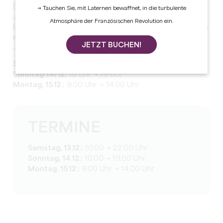
Erzeuger werden auf diesem Weihnachtsmarkt
→ Tauchen Sie, mit Laternen bewaffnet, in die turbulente
vertreten sein.
Atmosphäre der Französischen Revolution ein.
Musikalische Unterhaltung am Samstagabend mit einem
Konzert und Tanz am Sonntag um 14:30 Uhr mit der
JETZT BUCHEN!
Amicale Laïque
.
Samstag, 13.12.:
10.00 Uhr → 22.00 Uhr
Sonntag 14/12:
10 Uhr → 19 Uhr
Montag, 15.12.:
9.00 Uhr → 14.00 Uhr
TERMINE
Samstag, 13.12.:
10.00 → 22.00 Uhr
Sonntag, 14.12.:
10.00 → 19.00 Uhr
Montag, 15.12.:
9.00 Uhr → 14.00 Uhr