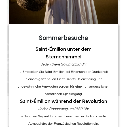
Leaflet
Sommerbesuche
Saint-Émilion unter dem
Sternenhimmel
Jeden Dienstag um 21:30 Uhr
→ Entdecken Sie Saint-Émilion bei Einbruch der Dunkelheit
in einem ganz neuen Licht: sanfte Beleuchtung und
ungewöhnliche Anekdoten sorgen für einen unvergesslichen
nächtlichen Spaziergang.
Saint-Émilion während der Revolution
Grandes Heures de Saint-Emilion : Philippe Cassard,
Jeden Donnerstag um 21:30 Uhr
piano – Anne Gastinel, violoncelle – David Grimal, violon
→ Tauchen Sie, mit Laternen bewaffnet, in die turbulente
Atmosphäre der Französischen Revolution ein.
Le jeudi 8 octobre au Château Figeac.