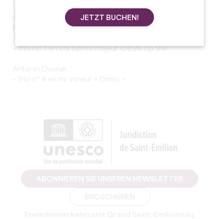
JETZT BUCHEN!
Au programme :
Franz Schubert
– Trio n0 2 en mi bémol majeur (D 929 op 100)
– Trio n0 1 en sol bémol majeur (D898 op 99)
Antonin Dvorak
– Trio n° 4 en mi mineur « Dimky »
ABONNIEREN SIE UNSEREN NEWSLETTER
BROSCHÜREN
Fremdenverkehrsamt Grand Saint-Emilionnais