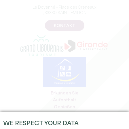
Le Doyenné – Place des Créneaux
, 33330 SAINT-EMILION
KONTAKT
Erkunden Sie
Aufenthalt
Genießen
Tagesordnung
Profi-Bereich
WE RESPECT YOUR DATA
Bereich für Mitglieder