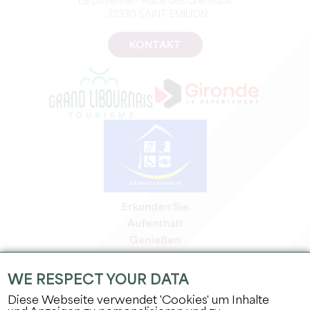
Le Doyenné – Place des Créneaux
, 33330 SAINT-EMILION
KONTAKT
Erkunden Sie
Aufenthalt
Genießen
Tagesordnung
Profi-Bereich
WE RESPECT YOUR DATA
Bereich für Mitglieder
Diese Webseite verwendet 'Cookies' um Inhalte
Presse-Bereich