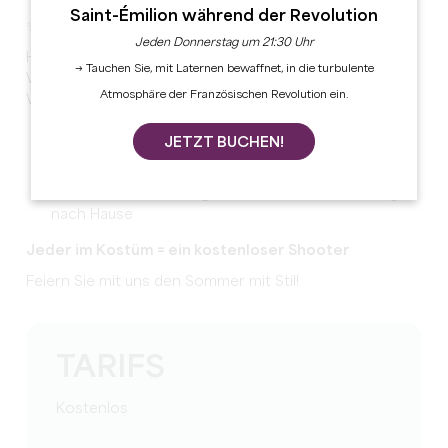
Saint-Émilion während der Revolution
✨Sommerkarneval✨
Jeden Donnerstag um 21:30 Uhr
Historisch gesehen läutet der Karneval das Ende des
→ Tauchen Sie, mit Laternen bewaffnet, in die turbulente
Winters ein. Heute läuten wir den Beginn des schönen
Atmosphäre der Französischen Revolution ein.
Wetters ein ☀️:
Food Truck von @blancsbecs
JETZT BUCHEN!
DJ-Set: 21h00 - 01H00
Wettbewerb um die beste Verkleidung - zeig uns
deine Kreativität und geh mit einer Überraschung
nach Hause
Jeder im Kostüm = ein kostenloser Shooter
Feiern Sie mit uns den Sommer mit Stil!
TARIFS
Kostenlos