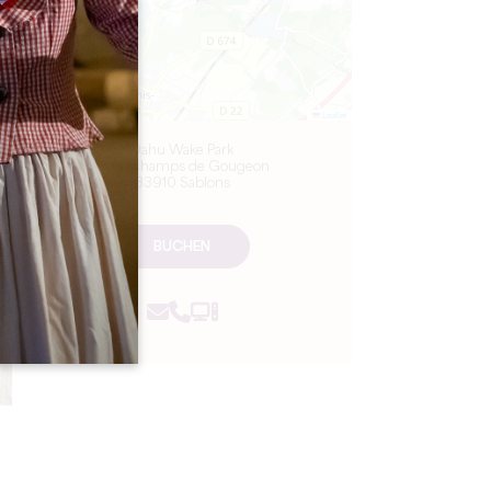
Leaflet
Dahu Wake Park
10 ter champs de Gougeon
33910 Sablons
BUCHEN