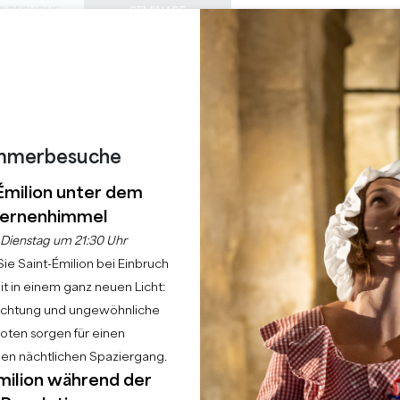
E BESUCHE
SEMINARE
Z
0
S
DIESER
Warenkorb
Meine Auswah
SPRACHE
EIN
TAGESORDNUNG
DE
SOMMER
ZU BESUCHENDE SCHLÖSSER
LOKALE PERLEN
22 GRÜNDE FÜR DIE ZUKUNFT
REGNERISCHE TAGE
SONNTAGSBRUNCH
mmerbesuche
Émilion unter dem
Startseite
Tagesordnung
Sonntagsbrunch
ernenhimmel
Dienstag um 21:30 Uhr
ie Saint-Émilion bei Einbruch
t in einem ganz neuen Licht:
uchtung und ungewöhnliche
ten sorgen für einen
hen nächtlichen Spaziergang.
milion während der