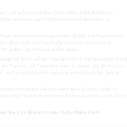
n Luft aufgepasst! Der Dahu Wake Park lädt Sie zu
elligen Moment zum Schlemmen und Genießen in
ltiges und abwechslungsreiches Buffet mit frischen und
ck über süße und herzhafte Sortimente bis hin zu
t für jeden Geschmack etwas dabei!
rasse
mit Blick auf den See gemütlich und genießen Sie d
 der Familie, mit Freunden oder zu zweit, der Brunch im
t, sich zu entspannen und eine unvergessliche Zeit zu
Warum versuchen Sie sich nach dem Brunch nicht im
e Park bietet Ihnen einen Materialverleih und Kurse f
men Sie zum Brunch in den Dahu Wake Park!