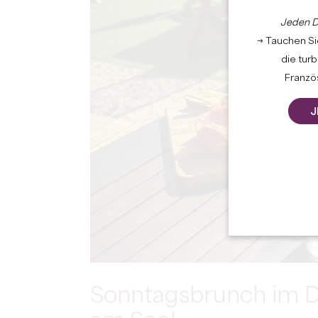
Jeden D
→ Tauchen Sie
die tur
Französ
J
Sonntagsbrunch im D