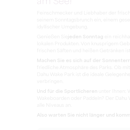
am See!
Feinschmecker und Liebhaber der frische
seinem Sonntagsbrunch ein, einem ges
idyllischer Umgebung.
Genießen Sie
jeden Sonntag
ein reichha
lokalen Produkten. Von knusprigem Gebä
frischen Säften und heißen Getränken is
Machen Sie es sich auf der Sonnenter
friedliche Atmosphäre des Parks. Ob mit
Dahu Wake Park ist die ideale Gelegenhei
verbringen.
Und für die Sportlicheren
unter Ihnen: 
Wakeboarden oder Paddeln? Der Dahu Wak
alle Niveaus an.
Also warten Sie nicht länger und kom