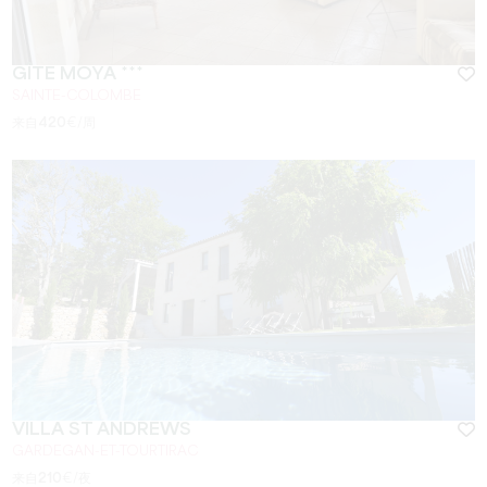
GÎTE MOYA ***
SAINTE-COLOMBE
来自
420
€/周
VILLA ST ANDREWS
GARDEGAN-ET-TOURTIRAC
来自
210
€/夜