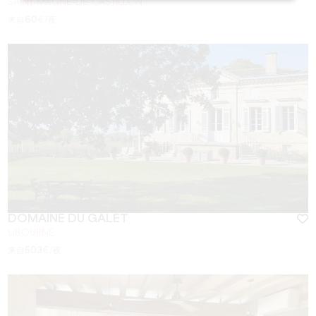
SAINT-MAGNE-DE-CASTILLON
来自
60
€/夜
DOMAINE DU GALET
LIBOURNE
来自
503
€/夜