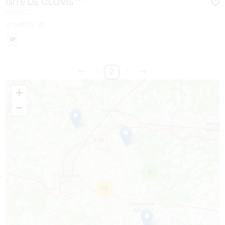
GÎTE DE CLOVIS***
FRANCS
来自
400
€/夜
1
2
3
+
−
3
19