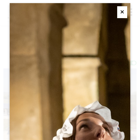
M
Ferme
过滤器 25 结果
Afficher la carte