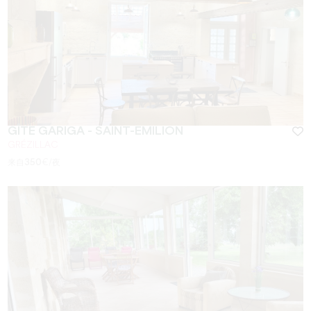
GÎTE GARIGA - SAINT-EMILION
GRÉZILLAC
来自
350
€/夜