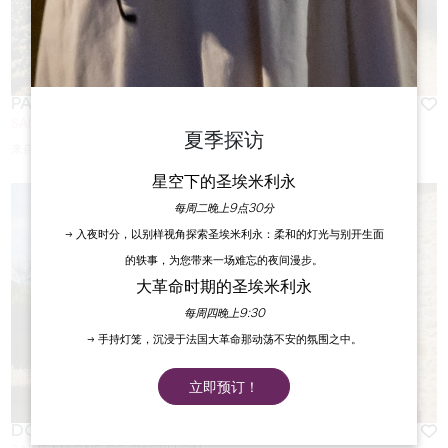
PARCEL TINY HOUSE À CHÂTEAU CHAMPION
SAINT-CHRISTOPHE DES BARDES
夏季探访
来自
119
€/夜
星空下的圣埃米利永
每周二晚上9点30分
→ 入夜时分，以别样视角探索圣埃米利永：柔和的灯光与别开生面
的轶事，为您带来一场难忘的夜间漫步。
大革命时期的圣埃米利永
每周四晚上9:30
→ 手持灯笼，沉浸于法国大革命那动荡不安的氛围之中。
立即预订！
DOMAINE DU LACARES ***