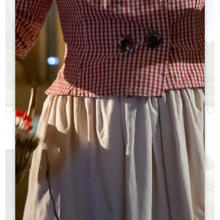
LA CLOSERIE DES VIGNES
NEAC
来自
150
€/夜