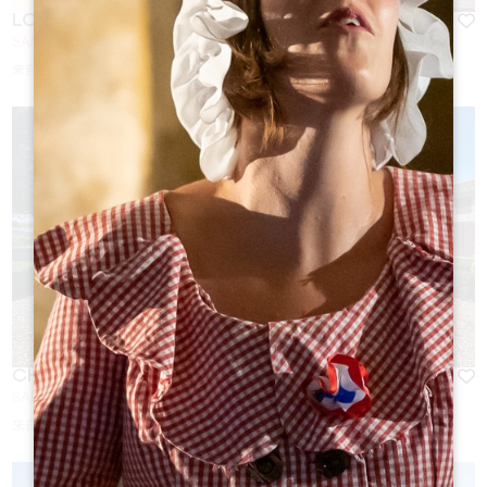
LOGIS DE VALANDRAUD *****
SAINT-ETIENNE DE LISSE
来自
120
€/夜
CHÂTEAU ARMENS
SAINT-PEY D'ARMENS
来自
595
€/夜