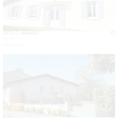
GÎTE Ô JAMARD
LUSSAC
来自
420
€/周