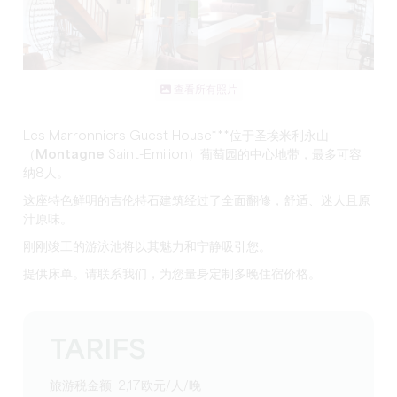
查看所有照片
Les Marronniers Guest House***
位于
圣埃米利永山
（
Montagne
Saint-Emilion）
葡萄园的中心地带
，最多可容
纳8人。
这座
特色鲜明的
吉伦特石
建筑
经过了全面翻修，舒适、迷人且原
汁原味。
刚刚竣工的
游泳池
将以其魅力和宁静吸引您。
提供床单。
请联系我们，为您量身定制多晚住宿价格。
TARIFS
旅游税金额: 2,17欧元/人/晚