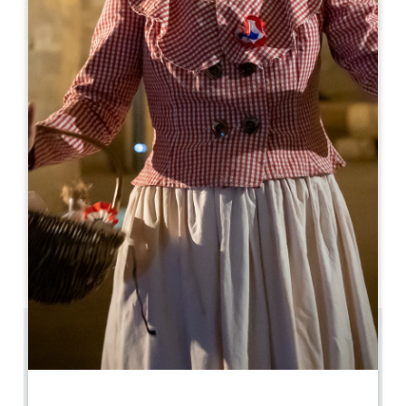
Leaflet
La Maison d'Hôtes Les Marronniers ***
4 Grand Rue
33570 MONTAGNE
06 78 78 32 64
06 78 78 32 64
contact@restaurant-les-marronniers.fr
开幕月份
一
二
三
四
五
六
七
八
九
十
十
十
5.4 km
4
8 人民
2