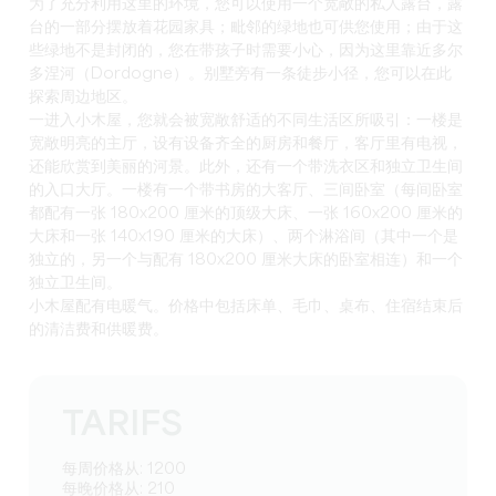
为了充分利用这里的环境，您可以使用一个宽敞的私人露台，露
台的一部分摆放着花园家具；毗邻的绿地也可供您使用；由于这
些绿地不是封闭的，您在带孩子时需要小心，因为这里靠近多尔
多涅河（Dordogne）。别墅旁有一条徒步小径，您可以在此
探索周边地区。
一进入小木屋，您就会被宽敞舒适的不同生活区所吸引：一楼是
宽敞明亮的主厅，设有设备齐全的厨房和餐厅，客厅里有电视，
还能欣赏到美丽的河景。此外，还有一个带洗衣区和独立卫生间
的入口大厅。一楼有一个带书房的大客厅、三间卧室（每间卧室
都配有一张 180x200 厘米的顶级大床、一张 160x200 厘米的
大床和一张 140x190 厘米的大床）、两个淋浴间（其中一个是
独立的，另一个与配有 180x200 厘米大床的卧室相连）和一个
独立卫生间。
小木屋配有电暖气。价格中包括床单、毛巾、桌布、住宿结束后
的清洁费和供暖费。
TARIFS
每周价格从: 1200
每晚价格从: 210