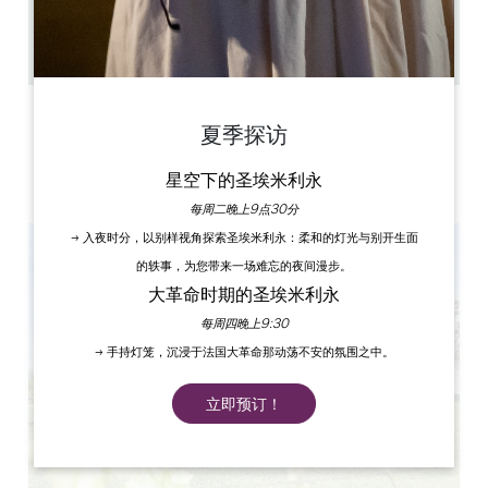
6 人民
2
复制 GPS 代码
标签
夏季探访
星空下的圣埃米利永
每周二晚上9点30分
→ 入夜时分，以别样视角探索圣埃米利永：柔和的灯光与别开生面
的轶事，为您带来一场难忘的夜间漫步。
大革命时期的圣埃米利永
每周四晚上9:30
→ 手持灯笼，沉浸于法国大革命那动荡不安的氛围之中。
立即预订！