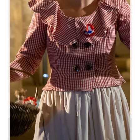
Leaflet
来自
210€
/夜
Logis de Belle Rive
161 Belle Rive
33330 SAINT-SULPICE-DE-FALEYRENS
06 74 78 01 17
06 74 78 01 17
marionaudigay@gmail.com
开幕月份
一
二
三
四
五
六
七
八
九
十
十
十
6.4 km
3