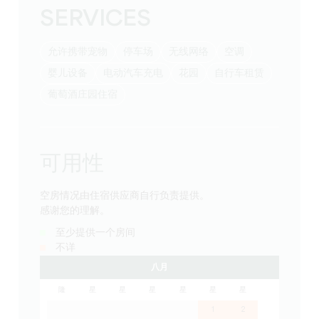
SERVICES
允许携带宠物
停车场
无线网络
空调
婴儿设备
电动汽车充电
花园
自行车租赁
葡萄酒庄园住宿
可用性
空房情况由住宿供应商自行负责提供。
感谢您的理解。
至少提供一个房间
不详
八月
隆
星
星
星
星
星
星
1
2