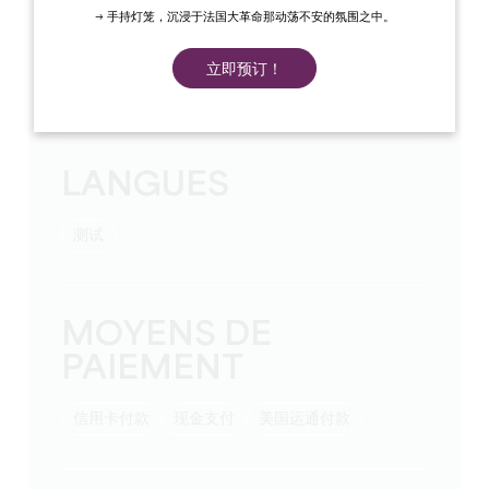
TARIFS
→ 手持灯笼，沉浸于法国大革命那动荡不安的氛围之中。
每周价格从: 1500
立即预订！
每晚价格从: 200
旅游税金额: 3,46 €/nuit/adulte欧元/人/晚
LANGUES
测试
MOYENS DE
PAIEMENT
信用卡付款
现金支付
美国运通付款