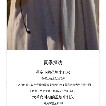
夏季探访
圣埃米利永（Saint-Emilion）是一座被联合国教科文组织列为
世界遗产的中世纪小镇，位于圣埃米利永山脚下，距离市中心 1
星空下的圣埃米利永
公里，是浪漫度假的理想选择。
在这间远离路边、安静优雅的工作室里，您可以放松身心，这里
每周二晚上9点30分
位于家族酒庄之上，露台上配备了一个四人按摩浴缸，葡萄园的
→ 入夜时分，以别样视角探索圣埃米利永：柔和的灯光与别开生面
美景尽收眼底。
的轶事，为您带来一场难忘的夜间漫步。
大革命时期的圣埃米利永
每周四晚上9:30