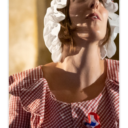
Leaflet
来自
200€
/夜
Les Gîtes de Bigaroux ****
456 Route de Plaisance
33330 SAINT-SULPICE-DE-FALEYRENS
06 25 00 33 69
06 25 00 33 69
scidesvignes87@gmail.com
开幕月份
一
二
三
四
五
六
七
八
九
十
十
十
可用性