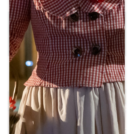
3 km
1
4 人民
1
复制 GPS 代码
标签
4 星星