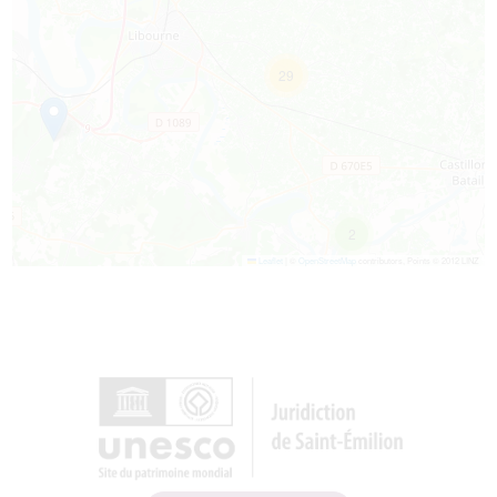
29
2
Leaflet
|
©
OpenStreetMap
contributors, Points © 2012 LINZ