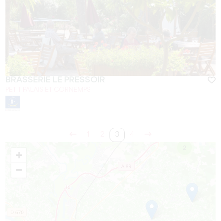
BRASSERIE LE PRESSOIR
PETIT PALAIS ET CORNEMPS
1
2
3
4
2
+
−