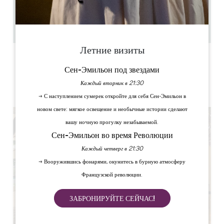
50
40
Скопируйте GPS-код
Летние визиты
ЯРЛЫКИ
Сен-Эмильон под звездами
Каждый вторник в 21:30
→ С наступлением сумерек откройте для себя Сен-Эмильон в
новом свете: мягкое освещение и необычные истории сделают
вашу ночную прогулку незабываемой.
Сен-Эмильон во время Революции
Каждый четверг в 21:30
→ Вооружившись фонарями, окунитесь в бурную атмосферу
Французской революции.
ЗАБРОНИРУЙТЕ СЕЙЧАС!