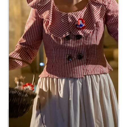
Leaflet
Les Marronniers
2 Grand Rue
33570 MONTAGNE
05 57 74 60 42
contact@restaurant-les-marronniers.fr
МЕСЯЦ ОТКРЫТИЯ
Я
Ф
М
А
М
И
И
А
С
О
Н
Д
ДНИ ОТКРЫТИЯ
П
В
С
Ч
П
С
В
AM
AM
AM
AM
AM
AM
AM
PM
PM
PM
PM
PM
PM
PM
5.7 km
12.00 / 14.00 7.30 / 20.30