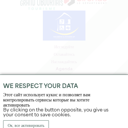
Исследуйте
Оставайтесь
Наслаждайтесь
Agenda
Зона профессионалов
Зона для участников
WE RESPECT YOUR DATA
Зона для прессы
Этот сайт использует кукис и позволяет вам
Вакансии и стажировки
контролировать сервисы которые вы хотите
активировать
Юридическая информация
By clicking on the button opposite, you give us
Политика конфиденциальности
your consent to save cookies.
Ок, все активировать