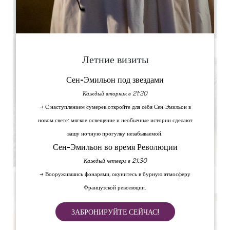
1
1
Скопируйте GPS-код
Летние визиты
Сен-Эмильон под звездами
Каждый вторник в 21:30
→ С наступлением сумерек откройте для себя Сен-Эмильон в
новом свете: мягкое освещение и необычные истории сделают
вашу ночную прогулку незабываемой.
Сен-Эмильон во время Революции
Каждый четверг в 21:30
→ Вооружившись фонарями, окунитесь в бурную атмосферу
Французской революции.
ЗАБРОНИРУЙТЕ СЕЙЧАС!