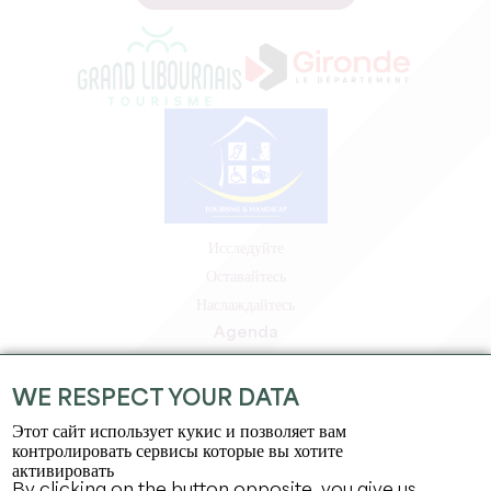
Исследуйте
Оставайтесь
Наслаждайтесь
Agenda
Зона профессионалов
Зона для участников
WE RESPECT YOUR DATA
Зона для прессы
Этот сайт использует кукис и позволяет вам
Вакансии и стажировки
контролировать сервисы которые вы хотите
активировать
Юридическая информация
By clicking on the button opposite, you give us