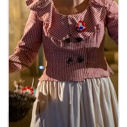
Leaflet
С сайта
119€
/ночь
Parcel Tiny House à Château Champion
Château Champion 762 Route de Champion
33330 SAINT-CHRISTOPHE DES BARDES
01 76 40 29 90
contact@parceltinyhouse.com
МЕСЯЦ ОТКРЫТИЯ
Я
Ф
М
А
М
И
И
А
С
О
Н
Д
7 km