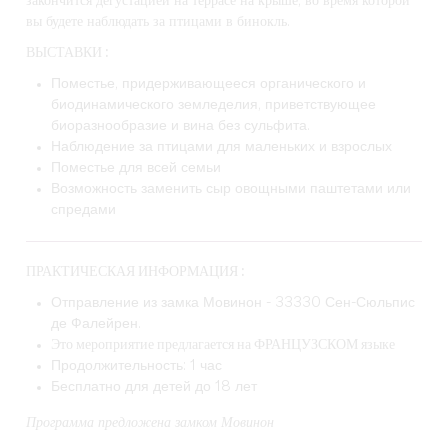
закончится дегустацией на террасе на крыше, во время которой
вы будете наблюдать за птицами в бинокль.
ВЫСТАВКИ :
Поместье, придерживающееся органического и
биодинамического земледелия, приветствующее
биоразнообразие и вина без сульфита.
Наблюдение за птицами для маленьких и взрослых
Поместье для всей семьи
Возможность заменить сыр овощными паштетами или
спредами
ПРАКТИЧЕСКАЯ ИНФОРМАЦИЯ :
Отправление из замка Мовинон - 33330 Сен-Сюльпис
де Фалейрен.
Это мероприятие предлагается на ФРАНЦУЗСКОМ языке
Продолжительность: 1 час
Бесплатно для детей до 18 лет
Программа предложена замком Мовинон