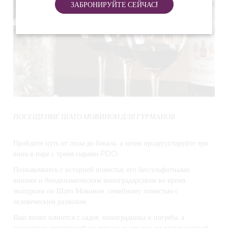
ЗАБРОНИРУЙТЕ СЕЙЧАС!
ПОСЕЩЕНИЕ ШАТО МОВИНОН ДЛЯ ГУРМАНОВ
Пройдите путь от лозы до бокала, а затем продегустируйте три
вина в паре с тремя сырами PDO.
Познакомьтесь с историей поместья, его бессульфитными
винами и биодинамическим виноградарством во время
экскурсии по Шато Мовинон, семейному поместью с
человеческим размахом.
Ваш визит начнется с садов, виноградника и погреба, а