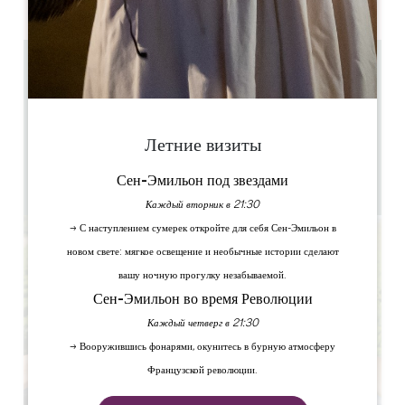
PM
PM
PM
PM
PM
PM
PM
4.7 km
С января по февраль посещения на французском языке в
13:00 и 15:00 С 1 мая посещения на французском языке в
11:00 и 15:00, на английском языке в 13:00 и 16:30
11h, 13h, 15h & 16h30
Летние визиты
1h
1 за час(ы) до начала представления
Сен-Эмильон под звездами
Скопируйте GPS-код
Каждый вторник в 21:30
→ С наступлением сумерек откройте для себя Сен-Эмильон в
новом свете: мягкое освещение и необычные истории сделают
вашу ночную прогулку незабываемой.
Сен-Эмильон во время Революции
Каждый четверг в 21:30
→ Вооружившись фонарями, окунитесь в бурную атмосферу
Французской революции.