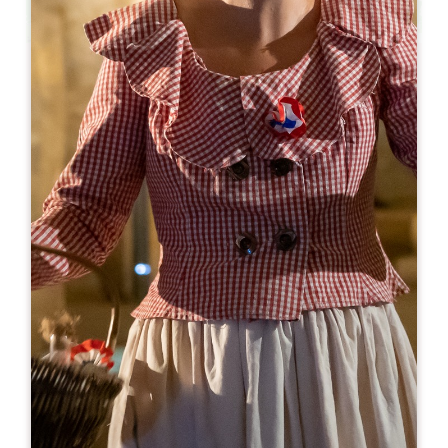
Leaflet
С сайта
20€
Visite gourmande - Château Mauvinon
217 Mauvinon
33330 SAINT-SULPICE DE FALEYRENS
06 10 84 03 97
brigitte@chateaumauvinon.com
МЕСЯЦ ОТКРЫТИЯ
Я
Ф
М
А
М
И
И
А
С
О
Н
Д
ДНИ ОТКРЫТИЯ
П
В
С
Ч
П
С
В
AM
AM
AM
AM
AM
AM
AM