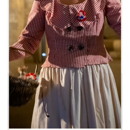
Leaflet
Petit Manseng
Pomerol
33500 Pomerol
05 57 55 28 20
Свяжитесь с нами
Вместимость U-образного помещения : 20
Вместимость театра : 50
6.8 km
Скопируйте GPS-код