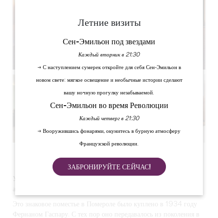
Летние визиты
Сен-Эмильон под звездами
Каждый вторник в 21:30
→ С наступлением сумерек откройте для себя Сен-Эмильон в
новом свете: мягкое освещение и необычные истории сделают
вашу ночную прогулку незабываемой.
Сен-Эмильон во время Революции
Каждый четверг в 21:30
→ Вооружившись фонарями, окунитесь в бурную атмосферу
Французской революции.
Смотреть все фото
ЗАБРОНИРУЙТЕ СЕЙЧАС!
Уединенное место в самом сердце всемирно известного
апелласьона Помероль
Это знаковое поместье в
Помероле
было куплено в 1934 году
Фернаном Гаспару. С тех пор оно передавалось из поколения в