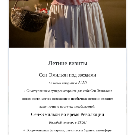
Château Fage - La maison des vignes
Fage
33500 Arveyres
Летние визиты
Сен-Эмильон под звездами
Каждый вторник в 21:30
→ С наступлением сумерек откройте для себя Сен-Эмильон в
новом свете: мягкое освещение и необычные истории сделают
вашу ночную прогулку незабываемой.
Сен-Эмильон во время Революции
Каждый четверг в 21:30
Château Fage - La Maison des Vignes приглашает вас на
→ Вооружившись фонарями, окунитесь в бурную атмосферу
вкуснейшие воскресные бранчи!