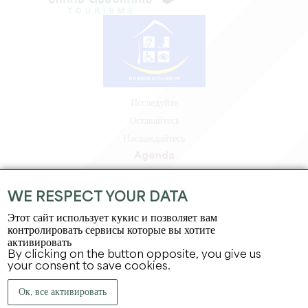
Исследуйте
Оставайтесь
Наслаждайтесь
Agenda
Зона профессионалов
Зона для участников
WE RESPECT YOUR DATA
Зона для прессы
Этот сайт использует кукис и позволяет вам
Вакансии и стажировки
контролировать сервисы которые вы хотите
активировать
Юридическая информация
By clicking on the button opposite, you give us
Политика конфиденциальности
your consent to save cookies.
Ок, все активировать