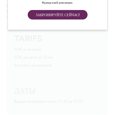
Французской революции.
Насладитесь изысканными бранчами, приготовленными
Клеманом Костесом и его командой. Требуется бронирование по
ЗАБРОНИРУЙТЕ СЕЙЧАС!
телефону или электронной почте.
TARIFS
59€ на человека
25€ для детей до 12 лет
Бесплатно для малышей
ДАТЫ
Каждое воскресенье летом с 11.30 до 15.00