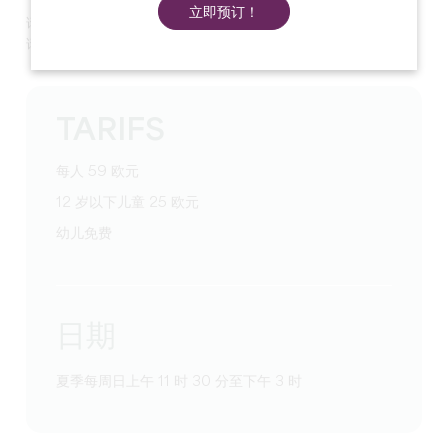
立即预订！
请享用由 Clément Costes 及其团队精心准备的美食早午餐。
请通过电话或电子邮件进行预订。
TARIFS
每人 59 欧元
12 岁以下儿童 25 欧元
幼儿免费
日期
夏季每周日上午 11 时 30 分至下午 3 时