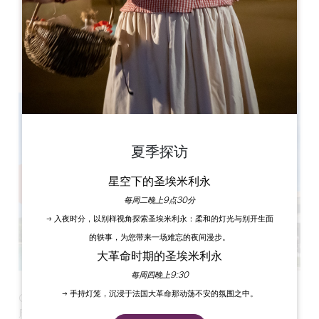
Château Fage - La maison des vignes
Fage
33500 Arveyres
夏季探访
星空下的圣埃米利永
每周二晚上9点30分
→ 入夜时分，以别样视角探索圣埃米利永：柔和的灯光与别开生面
的轶事，为您带来一场难忘的夜间漫步。
大革命时期的圣埃米利永
每周四晚上9:30
→ 手持灯笼，沉浸于法国大革命那动荡不安的氛围之中。
Château Fage - La Maison des Vignes 邀请您参加美味的
周日早午餐！