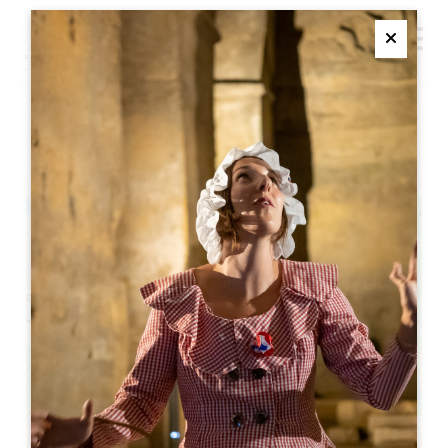
M
Ferme
周日早午餐
+
−
Leaflet