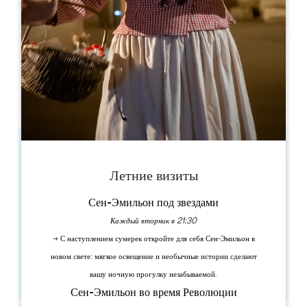
Leaflet
Salle Le Sully
33230 - Coutras
Летние визиты
Сен-Эмильон под звездами
Каждый вторник в 21:30
→ С наступлением сумерек откройте для себя Сен-Эмильон в
новом свете: мягкое освещение и необычные истории сделают
вашу ночную прогулку незабываемой.
Сен-Эмильон во время Революции