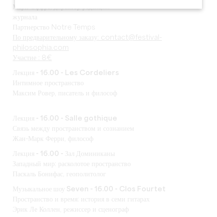
Мари Оффре, директор редакции
журнала
Партнерство Notre Temps
По предварительному заказу: contact@festival-
philosophia.com
Участие : 8€
Лекция - 16.00 - Les Cordeliers
Интимное пространство
Максим Ровер, писатель и философ
Лекция - 16.00 - Salle gothique
Связь между пространством и сознанием
Жан-Марк Ферри, философ
Лекция - 16.00 - Зал Доминиканы
Западный мир: расколотое пространство
Паскаль Бонифас, геополитолог
Музыкальное шоу Seven - 16.00 - Clos Fourtet
Пространство и время: история в семи гитарах
Эрик Ле Коллен, режиссер и сценограф