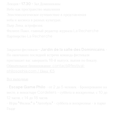
Лекция - 17.30 - Зал Доминиканы
Небо как пространство мышления
Эпистемологическое путешествие в представления
неба и космоса в разных культурах.
Пьер Лена, астрофизик
Филипп Пажо, главный редактор журнала La Recherche
Партнерство La Recherche
Закрытие фестиваля - Jardin de la salle des Dominicains
-
По окончании последней встречи команда фестиваля
приглашает вас завершить 18-й выпуск, выпив по бокалу.
Обязательное бронирование: contact@festival-
philosophia.com / Цена: €5
Все выходные
-
Escape Game Philo
- от 2 до 5 человек - Бронирование на
месте, в монастыре Cordeliers - суббота и воскресенье, с 10 до
12 часов, с 14 до 18 часов.
-
Игры "Филеас" и "Автобуль"
- суббота и воскресенье - в парке
Гваде