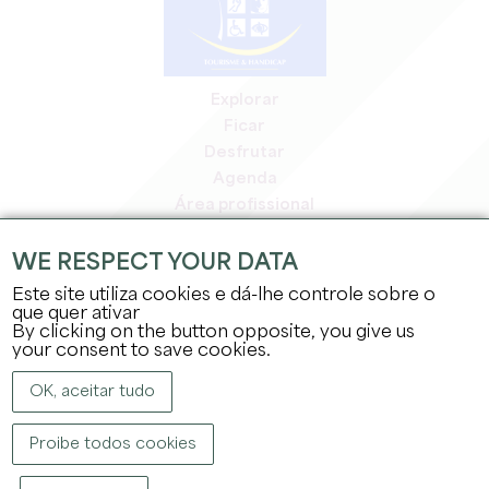
Explorar
Ficar
Desfrutar
Agenda
Área profissional
Área de membros
Área de imprensa
WE RESPECT YOUR DATA
Empregos e estágios
Este site utiliza cookies e dá-lhe controle sobre o
Informação jurídica
que quer ativar
By clicking on the button opposite, you give us
Política de privacidade
your consent to save cookies.
OK, aceitar tudo
Proibe todos cookies