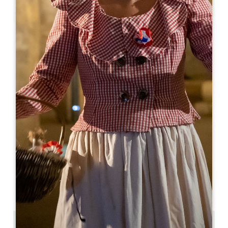
Leaflet
Le Comptoir du Passage
31 Rue Guadet
33330 SAINT-EMILION
05 57 74 61 30
restaurant@lecomptoirdupassage.fr
MÊS DE ABERTURA
J
F
M
A
M
J
J
A
S
O
N
D
DIAS DE ABERTURA
S
T
Q
Q
S
S
D
AM
AM
AM
AM
AM
AM
AM
PM
PM
PM
PM
PM
PM
PM