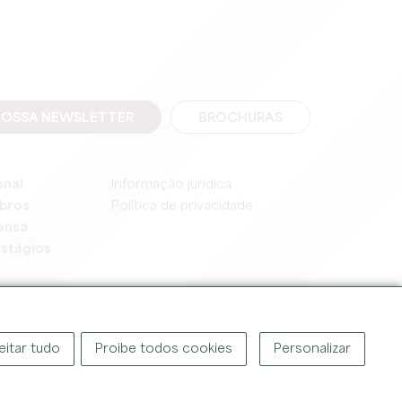
NOSSA NEWSLETTER
BROCHURAS
onal
Informação jurídica
bros
Política de privacidade
ensa
stágios
eitar tudo
Proibe todos cookies
Personalizar
OR ©
2026
GABINETE DE TURISMO DO GRANDE SAINT-ÉMILIONNAIS