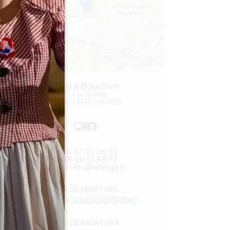
Leaflet
Lard & Bouchon
22 rue Guadet
33330 SAINT-EMILION
05 57 24 28 53
06 89 51 69 51
nos-vins@orange.fr
MÊS DE ABERTURA
J
F
M
A
M
J
J
A
S
O
N
D
DIAS DE ABERTURA