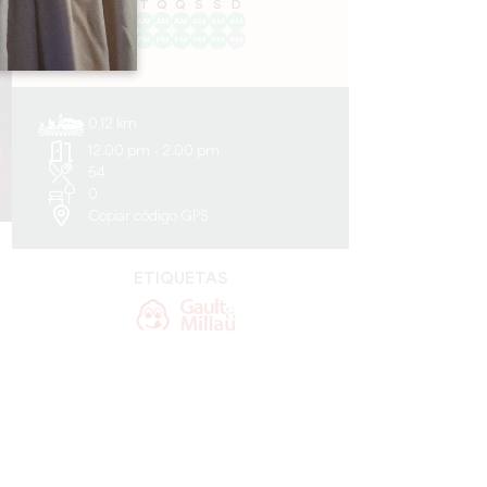
S
T
Q
Q
S
S
D
AM
AM
AM
AM
AM
AM
AM
PM
PM
PM
PM
PM
PM
PM
0.12 km
12.00 pm - 2.00 pm
54
0
Copiar código GPS
ETIQUETAS