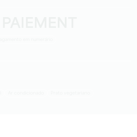
 PAIEMENT
Pagamento em numerário
fi
Ar condicionado
Prato vegetariano