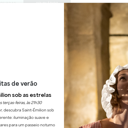
PRIVADAS
SEMINÁRIOS
ACESS
0
Cesto
A minha
LÍNGUA
ESFRUTAR
AGENDA
ESTE VERÃO
PT
CHÂTEAUX A VISITAR
22 RAISONS TO COME
LARD & BOUCHON
SAINT-EMILION
Início
Nos Restaurants Ouverts
Lard & Bouchon
itas de verão
lion sob as estrelas
escrição
Tarifas
Línguas
Métodos de pagamento
Serviç
s terças-feiras, às 21h30
r, descubra Saint-Émilion sob
erente: iluminação suave e
lgares para um passeio noturno