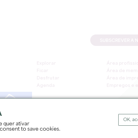
SUBSCREVER A 
Explorar
Área profissi
Ficar
Área de mem
Desfrutar
Área de impr
Agenda
Empregos e e
A
OK, ac
e quer ativar
DIREITOS DE AUT
 consent to save cookies.