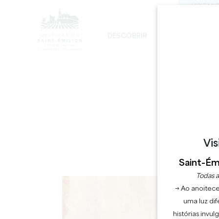
VISITAS 
DESCOBRIR
FICAR
D
DESENVOLVIMENTO SUSTENTÁVEL
A IGREJA MONOLÍTICA - DIGRESSÃO
Vis
Saint-Émi
D
Todas a
→ Ao anoitece
uma luz dif
histórias invu