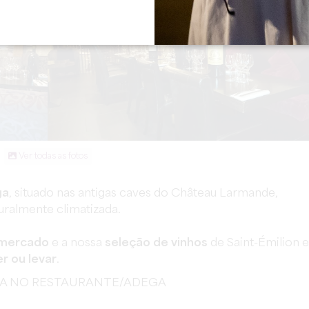
Ver todas as fotos
ga
, situado nas antigas caves do Château Larmande,
uralmente climatizada.
 mercado
e a nossa
seleção de vinhos
de Saint-Émilion e
r ou levar
.
HA NO RESTAURANTE/ADEGA