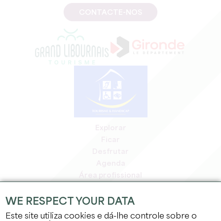
CONTACTE-NOS
Explorar
Ficar
Desfrutar
Agenda
Área profissional
Área de membros
Área de imprensa
WE RESPECT YOUR DATA
Empregos e estágios
Este site utiliza cookies e dá-lhe controle sobre o