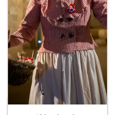
Leaflet
L'Envers du Décor
5, Rue du Clocher
33330 SAINT-EMILION
05 57 74 48 31
reservation@envers-dudecor.com
MÊS DE ABERTURA
J
F
M
A
M
J
J
A
S
O
N
D
DIAS DE ABERTURA
S
T
Q
Q
S
S
D
AM
AM
AM
AM
AM
AM
AM
PM
PM
PM
PM
PM
PM
PM
0 km
140