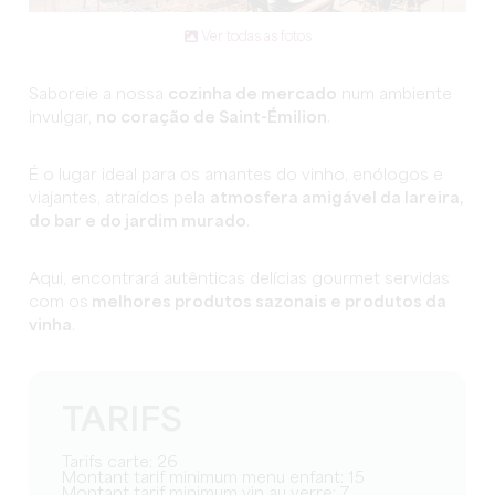
Ver todas as fotos
Saboreie a nossa
cozinha de mercado
num ambiente
invulgar,
no coração de Saint-Émilion
.
É o lugar ideal para os amantes do vinho, enólogos e
viajantes, atraídos pela
atmosfera amigável da lareira,
do bar e do jardim murado
.
Aqui, encontrará autênticas delícias gourmet servidas
com os
melhores produtos sazonais e produtos da
vinha
.
TARIFS
Tarifs carte: 26
Montant tarif minimum menu enfant: 15
Montant tarif minimum vin au verre: 7