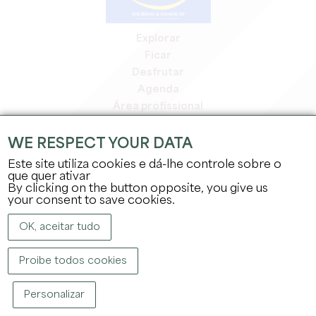
Explorar
Ficar
Desfrutar
Agenda
Área profissional
Área de membros
Área de imprensa
WE RESPECT YOUR DATA
Empregos e estágios
Este site utiliza cookies e dá-lhe controle sobre o
Informação jurídica
que quer ativar
By clicking on the button opposite, you give us
Política de privacidade
your consent to save cookies.
OK, aceitar tudo
Proibe todos cookies
DIREITOS DE AUTOR ©
2026
GABINETE DE TURISMO DO GRANDE SAINT-
Personalizar
ÉMILIONNAIS