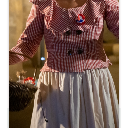
Leaflet
Café Saïgon
21 rue Guadet
33330 SAINT-EMILION
09 53 00 00 19
cafe.saigon@outlook.com
MÊS DE ABERTURA
J
F
M
A
M
J
J
A
S
O
N
D
DIAS DE ABERTURA
S
T
Q
Q
S
S
D
AM
AM
AM
AM
AM
AM
AM
PM
PM
PM
PM
PM
PM
PM
0.15 km
12pm-2.30pm 7pm-9.30pm