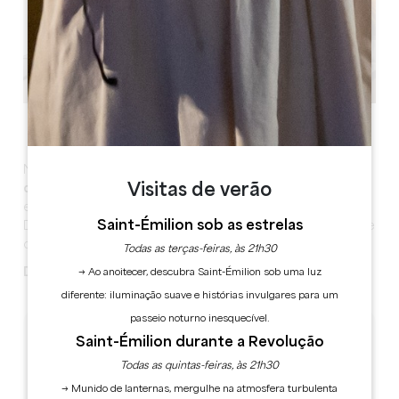
Ver todas as fotos
No
coração da aldeia de
Saint-Émilion, apartamento
Visitas de verão
de luxo de
4 estrelas: quarto espaçoso com sala de
estar, ar condicionado, 2 ecrãs de plasma, leitor de
Saint-Émilion sob as estrelas
DVD, Internet Wi-Fi, duche de hidromassagem, roupa de
cama e toalhas fornecidas, sistema Nespresso.
Todas as terças-feiras, às 21h30
Degustação de Grands Crus de cortesia
.
→ Ao anoitecer, descubra Saint-Émilion sob uma luz
diferente: iluminação suave e histórias invulgares para um
passeio noturno inesquecível.
Saint-Émilion durante a Revolução
TARIFS
Todas as quintas-feiras, às 21h30
Montante da taxa turística: 3.43€/pessoa/noite
→ Munido de lanternas, mergulhe na atmosfera turbulenta