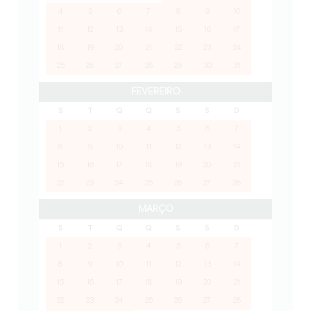
4
5
6
7
8
9
10
11
12
13
14
15
16
17
18
19
20
21
22
23
24
25
26
27
28
29
30
31
FEVEREIRO
S
T
Q
Q
S
S
D
1
2
3
4
5
6
7
8
9
10
11
12
13
14
15
16
17
18
19
20
21
22
23
24
25
26
27
28
MARÇO
S
T
Q
Q
S
S
D
1
2
3
4
5
6
7
8
9
10
11
12
13
14
15
16
17
18
19
20
21
22
23
24
25
26
27
28