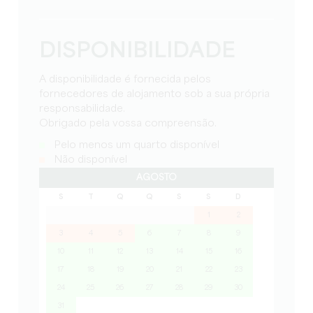
DISPONIBILIDADE
A disponibilidade é fornecida pelos
fornecedores de alojamento sob a sua própria
responsabilidade.
Obrigado pela vossa compreensão.
Pelo menos um quarto disponível
Não disponível
AGOSTO
S
T
Q
Q
S
S
D
1
2
3
4
5
6
7
8
9
10
11
12
13
14
15
16
17
18
19
20
21
22
23
24
25
26
27
28
29
30
31