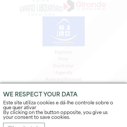
Explorar
Ficar
Desfrutar
Agenda
Área profissional
Área de membros
Área de imprensa
WE RESPECT YOUR DATA
Empregos e estágios
Este site utiliza cookies e dá-lhe controle sobre o
Informação jurídica
que quer ativar
By clicking on the button opposite, you give us
Política de privacidade
your consent to save cookies.