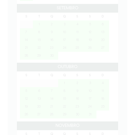
SETEMBRO
S
T
Q
Q
S
S
D
1
2
3
4
5
6
7
8
9
10
11
12
13
14
15
16
17
18
19
20
21
22
23
24
25
26
27
28
29
30
OUTUBRO
S
T
Q
Q
S
S
D
1
2
3
4
5
6
7
8
9
10
11
12
13
14
15
16
17
18
19
20
21
22
23
24
25
26
27
28
29
30
31
NOVEMBRO
S
T
Q
Q
S
S
D