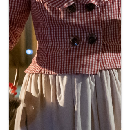
1
2 pessoas
Copiar código GPS
ETIQUETAS
4 estrela(s)