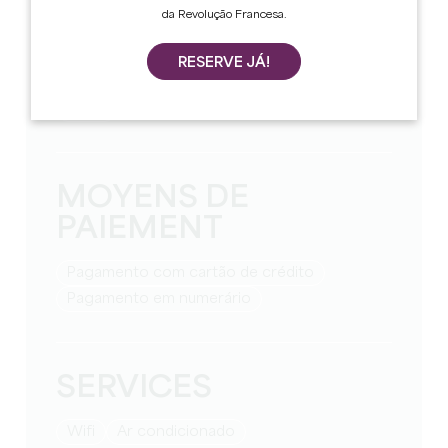
da Revolução Francesa.
LANGUES
RESERVE JÁ!
teste
MOYENS DE
PAIEMENT
Pagamento com cartão de crédito
Pagamento em numerário
SERVICES
Wifi
Ar condicionado