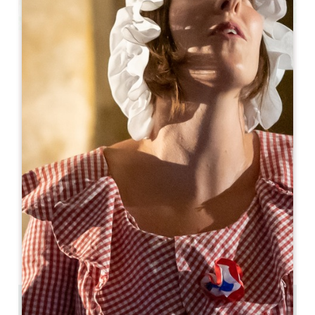
Leaflet
Demeure des Girondins ****
Rue des Girondins
33330 SAINT-ÉMILION
05 57 74 43 44
06 80 95 76 10
contact@demeuredesgirondins.com
MÊS DE ABERTURA
J
F
M
A
M
J
J
A
S
O
N
D
DISPONIBILIDADE
0.55 km