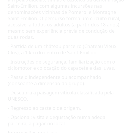
km pelas aldeias, vinhas e castelos da denominação 
Saint-Émilion, com algumas incursões nas 
denominações vizinhas de Pomerol e Montagne 
Saint-Emilion. O percurso forma um circuito rural, 
acessível a todos os adultos (a partir dos 18 anos), 
mesmo sem experiência prévia de condução de 
duas rodas. ️ 
- Partida de um château parceiro (Chateau Vieux 
Clos), a 1 km do centro de Saint-Émilion. 
- Instruções de segurança, familiarização com o 
ciclomotor e colocação do capacete e das luvas. 
- Passeio independente ou acompanhado 
(consoante a dimensão do grupo). 
- Descubra a paisagem vitícola classificada pela 
UNESCO. 
- Regresso ao castelo de origem. 
- Opcional: visita e degustação numa adega 
parceira, a pagar no local.