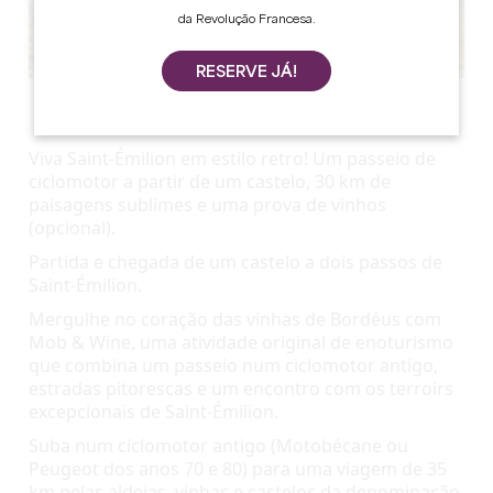
da Revolução Francesa.
RESERVE JÁ!
Ver todas as fotos
Viva Saint-Émilion em estilo retro! Um passeio de
ciclomotor a partir de um castelo, 30 km de
paisagens sublimes e uma prova de vinhos
(opcional).
Partida e chegada de um castelo a dois passos de 
Saint-Émilion.
Mergulhe no coração das vinhas de Bordéus com 
Mob & Wine, uma atividade original de enoturismo 
que combina um passeio num ciclomotor antigo, 
estradas pitorescas e um encontro com os terroirs 
excepcionais de Saint-Émilion.
Suba num ciclomotor antigo (Motobécane ou 
Peugeot dos anos 70 e 80) para uma viagem de 35 