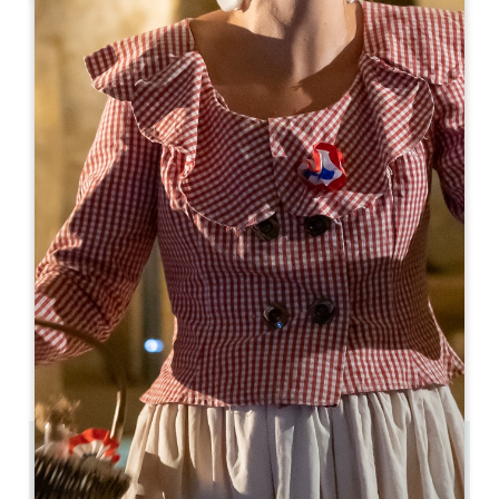
Leaflet
Mob & Wine
911 Route d'Orléans
33330 SAINT-EMILION
06 26 94 66 08
mobandwine@gmail.com
MÊS DE ABERTURA
J
F
M
A
M
J
J
A
S
O
N
D
DIAS DE ABERTURA
S
T
Q
Q
S
S
D
AM
AM
AM
AM
AM
AM
AM
PM
PM
PM
PM
PM
PM
PM
3 km
24h/24