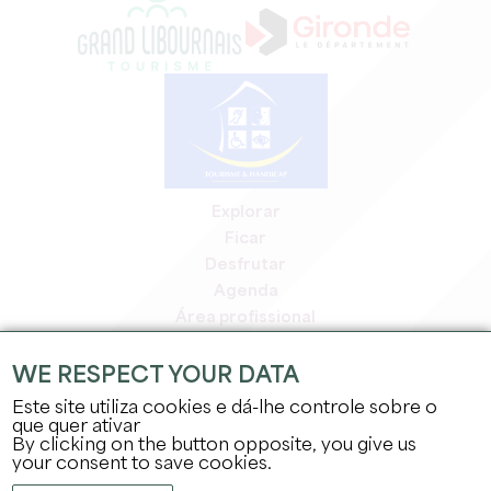
Explorar
Ficar
Desfrutar
Agenda
Área profissional
Área de membros
Área de imprensa
WE RESPECT YOUR DATA
Empregos e estágios
Este site utiliza cookies e dá-lhe controle sobre o
Informação jurídica
que quer ativar
By clicking on the button opposite, you give us
Política de privacidade
your consent to save cookies.