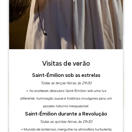
Départ à 9h, 11h, 14h, 17h
1h30
15
3 hora(s) antes do espetáculo
Copiar código GPS
Visitas de verão
Saint-Émilion sob as estrelas
Todas as terças-feiras, às 21h30
→ Ao anoitecer, descubra Saint-Émilion sob uma luz
diferente: iluminação suave e histórias invulgares para um
passeio noturno inesquecível.
Saint-Émilion durante a Revolução
Todas as quintas-feiras, às 21h30
→ Munido de lanternas, mergulhe na atmosfera turbulenta