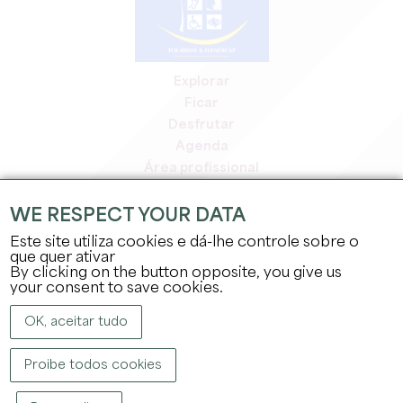
Explorar
Ficar
Desfrutar
Agenda
Área profissional
Área de membros
Área de imprensa
WE RESPECT YOUR DATA
Empregos e estágios
Este site utiliza cookies e dá-lhe controle sobre o
Informação jurídica
que quer ativar
By clicking on the button opposite, you give us
Política de privacidade
your consent to save cookies.
OK, aceitar tudo
Proibe todos cookies