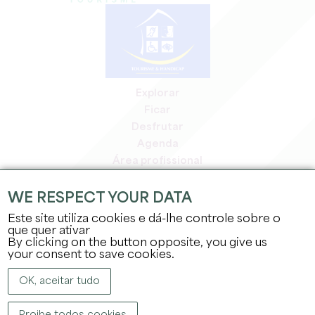
Explorar
Ficar
Desfrutar
Agenda
Área profissional
Área de membros
Área de imprensa
WE RESPECT YOUR DATA
Empregos e estágios
Este site utiliza cookies e dá-lhe controle sobre o
Informação jurídica
que quer ativar
By clicking on the button opposite, you give us
Política de privacidade
your consent to save cookies.
OK, aceitar tudo