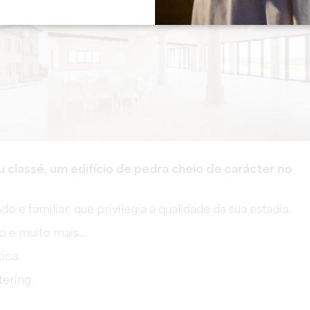
 classé, um edifício de pedra cheio de carácter no
e familiar, que privilegia a qualidade da sua estadia.
 e muito mais...
ica.
tering