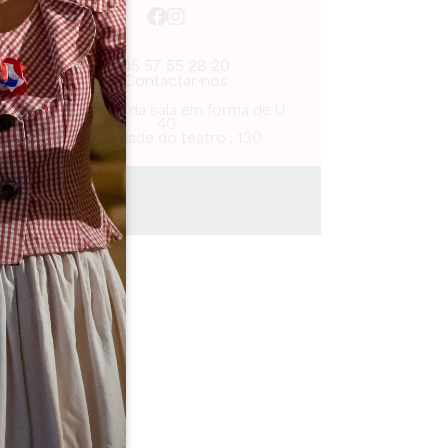
05 57 55 28 20
Contactar-nos
Capacidade da sala em forma de U :
40
Capacidade do teatro : 130
6.8 km