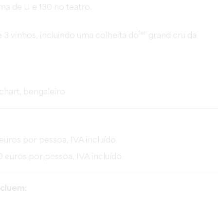
a de U e 130 no teatro.
1er
 3 vinhos, incluindo uma colheita do
grand cru da
pchart, bengaleiro
 euros por pessoa, IVA incluído
00 euros por pessoa, IVA incluído
ncluem: