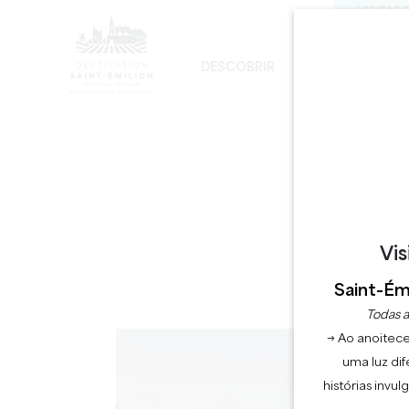
VISITAS 
DESCOBRIR
FICAR
D
DESENVOLVIMENTO SUSTENTÁVEL
A IGREJA MONOLÍTICA - DIGRESSÃO
Vis
Saint-Émi
Todas a
→ Ao anoitece
uma luz dif
histórias invu