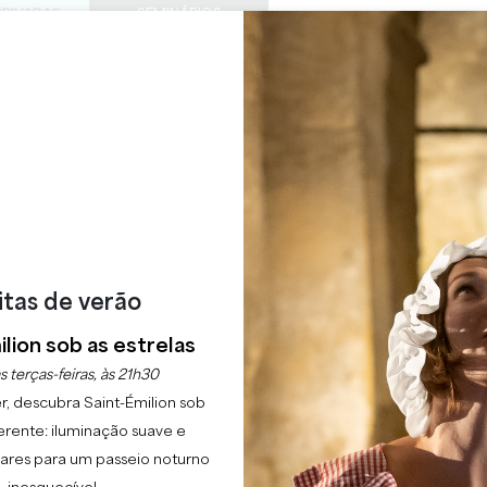
PRIVADAS
SEMINÁRIOS
ACESS
0
Cesto
A minha
LÍNGUA
ESFRUTAR
AGENDA
ESTE VERÃO
PT
CHÂTEAUX A VISITAR
22 RAISONS TO COME
TANNAT
SAINT-EMILION
Início
Lazer
Tannat
itas de verão
lion sob as estrelas
Descrição
s terças-feiras, às 21h30
r, descubra Saint-Émilion sob
erente: iluminação suave e
lgares para um passeio noturno