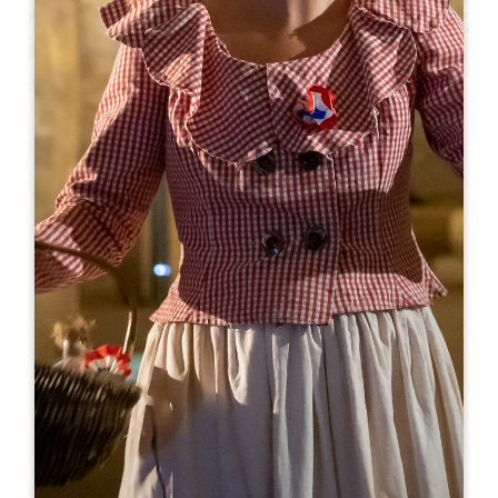
Leaflet
Salon Dégustation - Maison du Vin de
Saint-Émilion
1, Place Pierre Meyrat
33330 SAINT-ÉMILION
05 57 55 50 55
maisonduvin@vins-saint-emilion.com
MÊS DE ABERTURA
J
F
M
A
M
J
J
A
S
O
N
D
DIAS DE ABERTURA
S
T
Q
Q
S
S
D
AM
AM
AM
AM
AM
AM
AM
PM
PM
PM
PM
PM
PM
PM