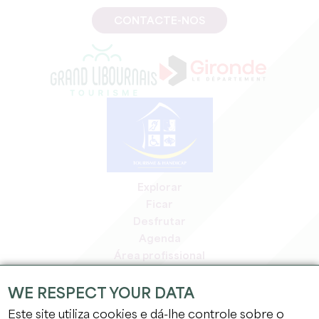
CONTACTE-NOS
Explorar
Ficar
Desfrutar
Agenda
Área profissional
Área de membros
Área de imprensa
WE RESPECT YOUR DATA
Empregos e estágios
Este site utiliza cookies e dá-lhe controle sobre o