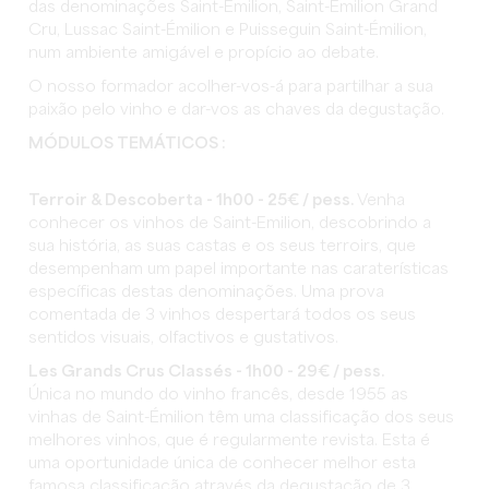
das denominações Saint-Émilion, Saint-Émilion Grand
Cru, Lussac Saint-Émilion e Puisseguin Saint-Émilion,
num ambiente amigável e propício ao debate.
O nosso formador acolher-vos-á para partilhar a sua
paixão pelo vinho e dar-vos as chaves da degustação.
MÓDULOS TEMÁTICOS :
Terroir & Descoberta
- 1h00 - 25€ / pess.
Venha
conhecer os vinhos de Saint-Emilion, descobrindo a
sua história, as suas castas e os seus terroirs, que
desempenham um papel importante nas caraterísticas
específicas destas denominações. Uma prova
comentada de 3 vinhos despertará todos os seus
sentidos visuais, olfactivos e gustativos.
Les Grands Crus Classés - 1h00 - 29€ / pess.
Única no mundo do vinho francês, desde 1955 as
vinhas de Saint-Émilion têm uma classificação dos seus
melhores vinhos, que é regularmente revista. Esta é
uma oportunidade única de conhecer melhor esta
famosa classificação através da degustação de 3