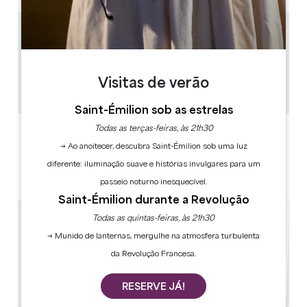
0 km
Apenas por marcação - mínimo de 6 pessoas
1h
20
Visitas de verão
Copiar código GPS
Saint-Émilion sob as estrelas
Todas as terças-feiras, às 21h30
ETIQUETAS
→ Ao anoitecer, descubra Saint-Émilion sob uma luz
diferente: iluminação suave e histórias invulgares para um
passeio noturno inesquecível.
Saint-Émilion durante a Revolução
Todas as quintas-feiras, às 21h30
→ Munido de lanternas, mergulhe na atmosfera turbulenta
da Revolução Francesa.
RESERVE JÁ!