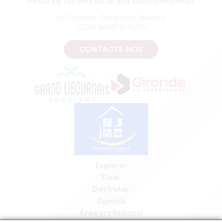
Posto de Turismo do Grand Saint-Emilionnais
Le Doyenné - Place des Créneaux
33330 SAINT-EMILION
CONTACTE-NOS
Explorar
Ficar
Desfrutar
Agenda
Área profissional