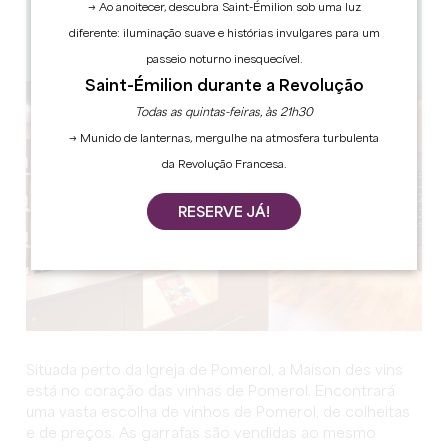
7 km
→ Ao anoitecer, descubra Saint-Émilion sob uma luz
De segunda a sexta-feira: das 9h30 às 12h e das
diferente: iluminação suave e histórias invulgares para um
14h30 às 17h30
Copiar código GPS
passeio noturno inesquecível.
Saint-Émilion durante a Revolução
Todas as quintas-feiras, às 21h30
→ Munido de lanternas, mergulhe na atmosfera turbulenta
da Revolução Francesa.
RESERVE JÁ!
Situada perto da Igreja de Pomerol, a Maison des vins
está no coração das vinhas de Pomerol. Encontrará
uma vasta escolha de vinhos de Pomerol, de colheitas
e de preços. As garrafas são vendidas ao mesmo