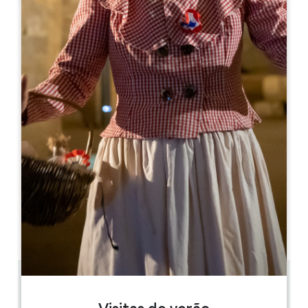
Leaflet
Etablissements Martin
25, rue Guadet
33330 SAINT-EMILION
05 57 74 43 44
etsmartin@etsmartin.com
MÊS DE ABERTURA
J
F
M
A
M
J
J
A
S
O
N
D
DIAS DE ABERTURA
S
T
Q
Q
S
S
D
AM
AM
AM
AM
AM
AM
AM
PM
PM
PM
PM
PM
PM
PM
0.15 km
9:00 - 20:00 (9:00 - 19:00 no inverno)