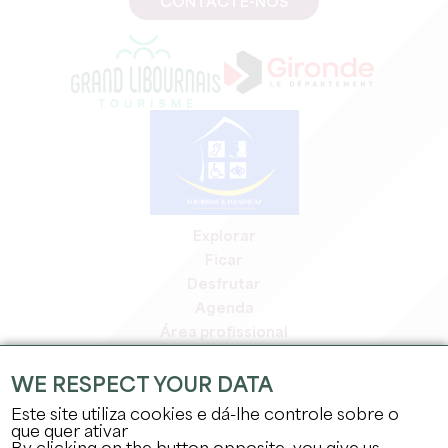
CONTACTE-NOS
Explorar
Ficar
Desfrutar
Agenda
Área profissional
Área de membros
Área de imprensa
WE RESPECT YOUR DATA
Empregos e estágios
Este site utiliza cookies e dá-lhe controle sobre o
Informação jurídica
que quer ativar