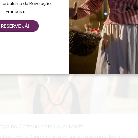
 turbulenta da Revolução
Francesa.
RESERVE JÁ!
oga no Château, com Laura Merit!
Château de la Dauphine em Fronsac, para uma hora de