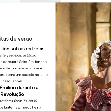
PRIVADAS
SEMINÁRIOS
ACESS
0
Cesto
A minha
LÍNGUA
SFRUTAR
AGENDA
ESTE VERÃO
PT
CHÂTEAUX A VISITAR
22 RAISONS TO COME
itas de verão
IOGA NO CASTELO
lion sob as estrelas
s terças-feiras, às 21h30
Início
Agenda
Ioga no castelo
r, descubra Saint-Émilion sob
erente: iluminação suave e
lgares para um passeio noturno
inesquecível.
Émilion durante a
Revolução
 quintas-feiras, às 21h30
de lanternas, mergulhe na