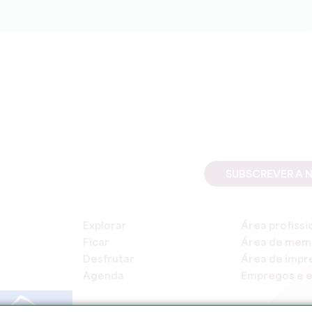
SUBSCREVER A 
Explorar
Área profissi
Ficar
Área de mem
Desfrutar
Área de impr
Agenda
Empregos e e