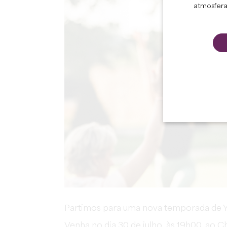
atmosfera
Partimos para uma nova temporada de Y
Venha no dia 30 de julho, às 19h00, ao 