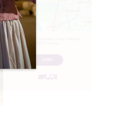
Leaflet
Château de la Dauphine, 5 Rue Poitevine,
33126 Fronsac
LIVRO