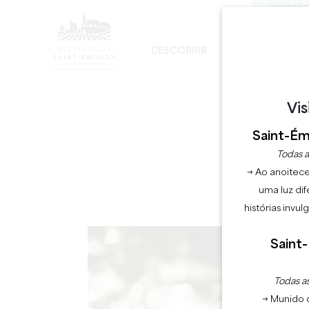
VISITAS 
DESCOBRIR
FICAR
DE
DESENVOLVIMENTO SUSTENTÁVEL
A IGREJA MONOLÍTICA - DIGRESSÃO
Vis
Saint-Émi
Todas a
→ Ao anoitece
uma luz dif
histórias invu
Saint-
Todas as
→ Munido 