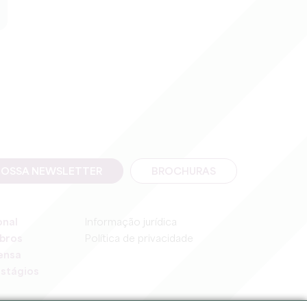
NOSSA NEWSLETTER
BROCHURAS
onal
Informação jurídica
bros
Política de privacidade
ensa
stágios