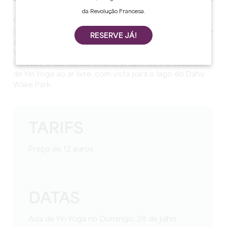
da Revolução Francesa.
Guiada pelo bem-estar, Valérie descobriu o ioga há
quase 10 anos. Faz parte integrante da sua vida e dá-lhe
RESERVE JÁ!
a energia necessária para enfrentar o seu quotidiano.
Valérie tem o prazer de o guiar neste caminho tão
delicado e tão extraordinário, propondo-lhe sessões
de Yin Yoga ao ar livre, com vista para o lago do Dahu
Wake Park.
TARIFS
Preço de 12 euros
DATAS
Aula de Yin Yoga no Domingo, 28 de julho