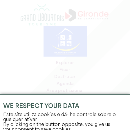
Explorar
Ficar
Desfrutar
Agenda
Área profissional
Área de membros
Área de imprensa
WE RESPECT YOUR DATA
Empregos e estágios
Este site utiliza cookies e dá-lhe controle sobre o
Informação jurídica
que quer ativar
By clicking on the button opposite, you give us
Política de privacidade
your consent to save cookies.