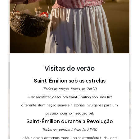
Dahu Wake Park
10 ter Champ de Gougeon
33910 Sablons
LIVRO
Visitas de verão
Saint-Émilion sob as estrelas
Todas as terças-feiras, às 21h30
→ Ao anoitecer, descubra Saint-Émilion sob uma luz
diferente: iluminação suave e histórias invulgares para um
passeio noturno inesquecível.
Saint-Émilion durante a Revolução
Todas as quintas-feiras, às 21h30
→ Munido de lanternas, mergulhe na atmosfera turbulenta