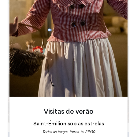
Leaflet
L'Usine Végétale, 8 au communal, Lieu dit La Bombarde,
33230, Le Fieu
Visitas de verão
Saint-Émilion sob as estrelas
Todas as terças-feiras, às 21h30